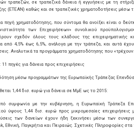
κών τραπεζών, σε τραπεζικά δάνεια ή εγγυήσεις με τη στήριξ
ξης (ΕΤΕΑΝ) καθώς και σε τραπεζικές χρηματοδοτήσεις μέσω τ
ία πηγή χρηματοδότησης, που σύντομα θα ανοίξει είναι ο δε
νιστικότητα των Επιχειρήσεων» συνολικού προϋπολογισμο
έρουν σχεδόν όλους τους κλάδους της επιχειρηματικής κα
α από 4,5% έως 6,5%, ανάλογα με την τράπεζα, και αυτά έχου
εις. Αναλυτικά τα προγράμματα χρηματοδότησης που «τρέχουν»
 11 πηγές για δάνεια προς επιχειρήσεις
δότηση μέσω προγραμμάτων της Ευρωπαϊκής Τράπεζας Επενδύσ
ίθεται 1,44 δισ. ευρώ για δάνεια σε ΜμΕ ως το 2015:
πό συμφωνία με την κυβέρνηση, η Ευρωπαϊκή Τράπεζα Επ
κού ύψους 1,44 δισ. ευρώ προς μικρομεσαίες επιχειρήσεις
εύσεις των δανείων έχουν ήδη ξεκινήσει μέσω των συνεργα
k, Εθνική, Παγκρήτια και Πειραιώς. Σχετικές Πληροφορίες στα 