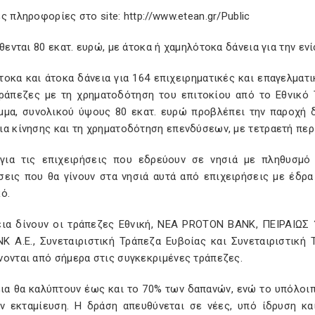
ς πληροφορίες στο site: http://www.etean.gr/Public
ίθενται 80 εκατ. ευρώ, με άτοκα ή χαμηλότοκα δάνεια για την 
οκα και άτοκα δάνεια για 164 επιχειρηματικές και επαγελματ
ράπεζες με τη χρηματοδότηση του επιτοκίου από το Εθνικό Τ
μμα, συνολικού ύψους 80 εκατ. ευρώ προβλέπει την παροχή 
ια κίνησης και τη χρηματοδότηση επενδύσεων, με τετραετή περ
 για τις επιχειρήσεις που εδρεύουν σε νησιά με πληθυσμό
σεις που θα γίνουν στα νησιά αυτά από επιχειρήσεις με έδρα
ό.
εια δίνουν οι τράπεζες Εθνική, NΕΑ PROTON BANK, ΠΕΙΡΑΙΩΣ 
K A.E., Συνεταιριστική Τράπεζα Ευβοίας και Συνεταιριστική
νονται από σήμερα στις συγκεκριμένες τράπεζες.
εια θα καλύπτουν έως και το 70% των δαπανών, ενώ το υπόλοιπ
ην εκταμίευση. Η δράση απευθύνεται σε νέες, υπό ίδρυση κ