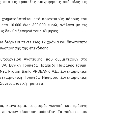
 από τις τράπεζες επιχειρήσεις από όλες τις
 χρηματοδοτείται από κοινοτικούς πόρους του
 από 10.000 έως 300.000 ευρώ, ανάλογα με τις
υς δεν θα ξεπερνά τους 48 μήνες.
ε διάρκεια πέντε έως 12 χρόνια και δυνατότητα
 υλοποίησης της επένδυσης.
υπουργείου Ανάπτυξης, που συμμετέχουν στο
k SA, Εθνική Τράπεζα, Τράπεζα Πειραιώς (συμπ.
α Proton Bank, PROBANK A.E., Συνεταιριστική
εταιριστική Τράπεζα Ηπείρου, Συνεταιριστική
Συνεταιριστική Τράπεζα.
α, καινοτομία, τουρισμό, νεανική και πράσινη
υ χορηγούν τέσσερις τράπεζες. Τα χρήματα που