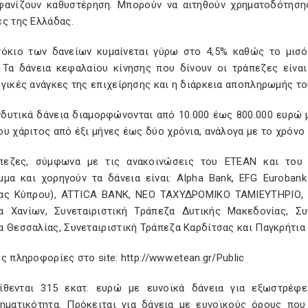
φανίζουν καθυστέρηση. Μπορούν να αιτηθούν χρηματοδότησης
ς της Ελλάδας.
τόκιο των δανείων κυμαίνεται γύρω στο 4,5% καθώς το μισό
 Τα δάνεια κεφαλαίου κίνησης που δίνουν οι τράπεζες είναι
γικές ανάγκες της επιχείρησης και η διάρκεια αποπληρωμής το
νδυτικά δάνεια διαμορφώνονται από 10.000 έως 800.000 ευρώ μ
υ χάριτος από έξι μήνες έως δύο χρόνια, ανάλογα με το χρόνο
πεζες, σύμφωνα με τις ανακοινώσεις του ΕΤΕΑΝ και του 
μμα και χορηγούν τα δάνεια είναι: Alpha Bank, EFG Euroban
ας Κύπρου), ATTICA BANK, ΝΕΟ ΤΑΧΥΔΡΟΜΙΚΟ ΤΑΜΙΕΥΤΗΡΙΟ, Νέ
α Χανίων, Συνεταιριστική Τράπεζα Δυτικής Μακεδονίας, Συν
 Θεσσαλίας, Συνεταιριστική Τράπεζα Καρδίτσας και Παγκρήτια 
ς πληροφορίες στο site: http://www.etean.gr/Public
τίθενται 315 εκατ. ευρώ με ευνοϊκά δάνεια για εξωστρέφει
ρηματικότητα. Πρόκειται για δάνεια με ευνοϊκούς όρους πο