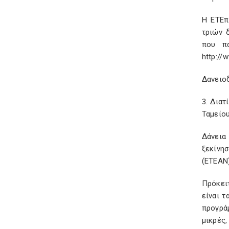
Η ΕΤΕπ
τριών 
που πα
http://
Δανειο
3. Διατ
Ταμείου
Δάνεια
ξεκίνη
(ΕΤΕΑΝ)
Πρόκειτ
είναι τ
προγράμ
μικρές,