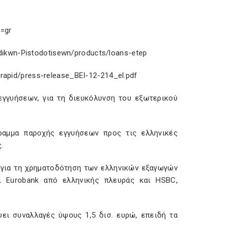
g=gr
idikwn-Pistodotisewn/products/loans-etep
rapid/press-release_BEI-12-214_el.pdf
 εγγυήσεων, για τη διευκόλυνση του εξωτερικού
αμμα παροχής εγγυήσεων προς τις ελληνικές
.
ώ για τη χρηματοδότηση των ελληνικών εξαγωγών
αι Eurobank από ελληνικής πλευράς και HSBC,
ει συναλλαγές ύψους 1,5 δισ. ευρώ, επειδή τα