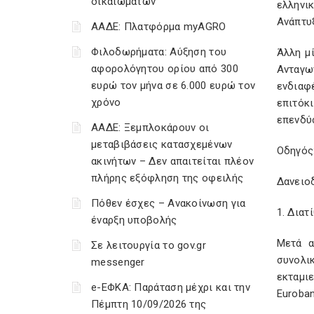
δικαιωμάτων
ελληνι
Ανάπτυ
ΑΑΔΕ: Πλατφόρμα myAGRO
Φιλοδωρήματα: Αύξηση του
Άλλη μ
αφορολόγητου ορίου από 300
Ανταγω
ευρώ τον μήνα σε 6.000 ευρώ τον
ενδιαφ
χρόνο
επιτόκι
επενδύσ
ΑΑΔΕ: Ξεμπλοκάρουν οι
μεταβιβάσεις κατασχεμένων
Οδηγός:
ακινήτων – Δεν απαιτείται πλέον
πλήρης εξόφληση της οφειλής
Δανειο
Πόθεν έσχες – Ανακοίνωση για
1. Διατ
έναρξη υποβολής
Μετά α
Σε λειτουργία το gov.gr
συνολι
messenger
εκταμι
e-ΕΦΚΑ: Παράταση μέχρι και την
Euroban
Πέμπτη 10/09/2026 της