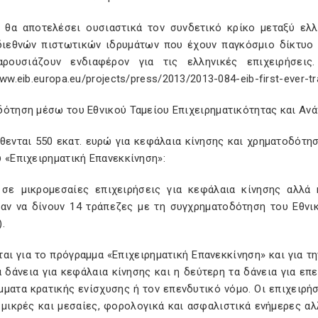
 θα αποτελέσει ουσιαστικά τον συνδετικό κρίκο μεταξύ ελλ
διεθνών πιστωτικών ιδρυμάτων που έχουν παγκόσμιο δίκτυο 
ρουσιάζουν ενδιαφέρον για τις ελληνικές επιχειρήσεις
www.eib.europa.eu/projects/press/2013/2013-084-eib-first-ever-tr
δότηση μέσω του Εθνικού Ταμείου Επιχειρηματικότητας και Αν
ίθενται 550 εκατ. ευρώ για κεφάλαια κίνησης και χρηματοδότ
 «Επιχειρηματική Επανεκκίνηση»:
 σε μικρομεσαίες επιχειρήσεις για κεφάλαια κίνησης αλλά
σαν να δίνουν 14 τράπεζες με τη συγχρηματοδότηση του Εθνι
.
αι για το πρόγραμμα «Επιχειρηματική Επανεκκίνηση» και για τ
α δάνεια για κεφάλαια κίνησης και η δεύτερη τα δάνεια για επ
ματα κρατικής ενίσχυσης ή τον επενδυτικό νόμο. Οι επιχειρή
 μικρές και μεσαίες, φορολογικά και ασφαλιστικά ενήμερες α