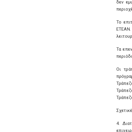
δεν εμ
περιοχέ
Το επι
ΕΤΕΑΝ.
λειτουρ
Τα επε
περιόδο
Οι τρά
πρόγρα
Τράπεζ
Τράπεζ
Τράπεζα
Σχετικέ
4. Δια
επιχει