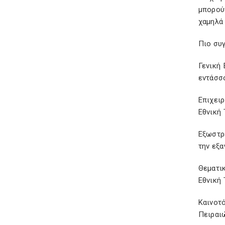
μπορούν
χαμηλά 
Πιο συγ
Γενική 
εντάσσ
Επιχει
Εθνική 
Εξωστρέ
την εξα
Θεματι
Εθνική 
Καινοτό
Πειραι