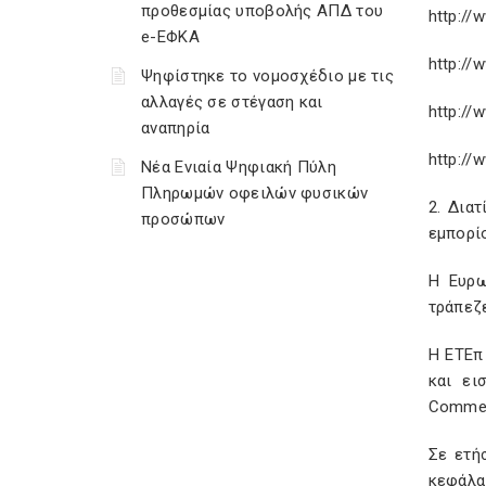
προθεσμίας υποβολής ΑΠΔ του
http://
e-ΕΦΚΑ
http://
Ψηφίστηκε το νομοσχέδιο με τις
αλλαγές σε στέγαση και
http://
αναπηρία
http://
Νέα Ενιαία Ψηφιακή Πύλη
Πληρωμών οφειλών φυσικών
2. Δια
προσώπων
εμπορί
Η Ευρω
τράπεζ
Η ΕΤΕπ
και ει
Commerz
Σε ετή
κεφάλαι