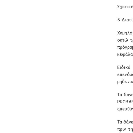
Σχετικέ
5. Διατ
Χαμηλότ
οκτώ τ
πρόγρα
κεφάλα
Ειδικά
επενδύ
μηδενικ
Τα δάν
PROBAN
απευθύ
Τα δάν
πριν τ