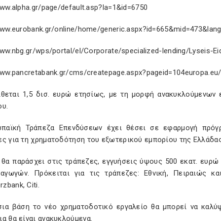
www.alpha.gr/page/default.asp?la=1&id=6750
www.eurobank.gr/online/home/generic.aspx?id=665&mid=473&lan
www.nbg.gr/wps/portal/el/Corporate/specialized-lending/Lyseis-E
www.pancretabank.gr/cms/createpage.aspx?pageid=104europa.eu/
τίθεται 1,5 δισ. ευρώ ετησίως, με τη μορφή ανακυκλούμενων
ου.
παϊκή Τράπεζα Επενδύσεων έχει θέσει σε εφαρμογή πρόγρ
ες για τη χρηματοδότηση του εξωτερικού εμπορίου της Ελλάδας
 θα παράσχει στις τράπεζες, εγγυήσεις ύψους 500 εκατ. ευρ
σαγωγών. Πρόκειται για τις τράπεζες: Εθνική, Πειραιώς κ
bank, Citi.
σια βάση το νέο χρηματοδοτικό εργαλείο θα μπορεί να καλύψ
α θα είναι ανακυκλούμενα.