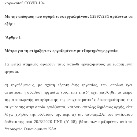
κορωνοϊού COVID-19».
Με την απόφαση που αφορά τους εργαζομένους 12997/231 ορίζονται τα
εξής :
‘Aρθρο 1
Μέτρα για τη στήριξη των εργαζομένων με εξαρτημένη εργασία
Τα μέτρα στήριξης αφορούν τους κάτωθι εργαζόμενους με εξαρτημένη
εργασία:
α) εργαζόμενους, με σχέση εξαρτημένης εργασίας, των οποίων έχει
ανασταλεί η σύμβαση εργασίας τους, είτε επειδή έχει επιβληθεί το μέτρο
της προσωρινής απαγόρευσης της επιχειρηματικής δραστηριότητας της
επιχείρησης στην οποία εργάζονται, κατόπιν εντολής δημόσιας αρχής, είτε
λόγω χρήσης της ρύθμισης της περ. α) της υποπαρ.2Α, του εντέκατου
άρθρου της από 20/3/2020 ΠΝΠ (Α’ 68), βάσει των οριζομένων από το
Υπουργείο Οικονομικών ΚΑΔ .