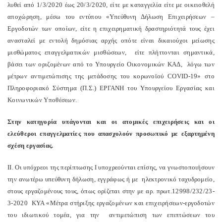
λυθεί από 1/3/2020 έως 20/3/2020, είτε με καταγγελία είτε με οικειοθελή
αποχώρηση, μέσω του εντύπου «Υπεύθυνη Δήλωση Επιχειρήσεων –
Εργοδοτών των οποίων, είτε η επιχειρηματική δραστηριότητά τους έχει
ανασταλεί με εντολή δημόσιας αρχής οπότε είναι δικαιούχοι μείωσης
μισθώματος επαγγελματικών μισθώσεων, είτε πλήττονται σημαντικά,
βάσει των οριζομένων από το Υπουργείο Οικονομικών ΚΑΔ, λόγω των
μέτρων αντιμετώπισης της μετάδοσης του κορωνοϊού COVID-19» στο
Πληροφοριακό Σύστημα (Π.Σ.) ΕΡΓΑΝΗ του Υπουργείου Εργασίας και
Κοινωνικών Υποθέσεων.
Στην κατηγορία υπάγονται και οι ατομικές επιχειρήσεις και οι
ελεύθεροι επαγγελματίες που απασχολούν προσωπικό με εξαρτημένη
σχέση εργασίας.
IΙ. Οι υπόχρεοι της περίπτωσης Ι υποχρεούνται επίσης, να γνωστοποιήσουν
την ανωτέρω υπεύθυνη δήλωση, εγγράφως ή με ηλεκτρονικό ταχυδρομείο,
στους εργαζομένους τους, όπως ορίζεται στην με αρ. πρωτ.12998/232/23-
3-2020 ΚΥΑ «Μέτρα στήριξης εργαζομένων και επιχειρήσεων-εργοδοτών
του ιδιωτικού τομέα, για την αντιμετώπιση των επιπτώσεων του