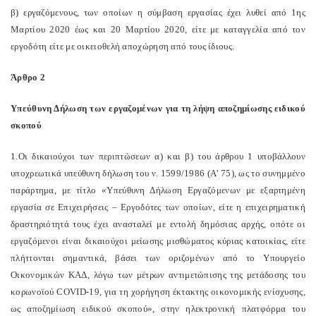
β) εργαζόμενους, των οποίων η σύμβαση εργασίας έχει λυθεί από 1ης
Μαρτίου 2020 έως και 20 Μαρτίου 2020, είτε με καταγγελία από τον
εργοδότη είτε με οικειοθελή αποχώρηση από τους ίδιους.
Άρθρο 2
Υπεύθυνη Δήλωση των εργαζομένων για τη λήψη αποζημίωσης ειδικού
σκοπού
1.Οι δικαιούχοι των περιπτώσεων α) και β) του άρθρου 1 υποβάλλουν
υποχρεωτικά υπεύθυνη δήλωση του ν. 1599/1986 (Α’ 75), ως το συνημμένο
παράρτημα, με τίτλο «Υπεύθυνη Δήλωση Εργαζόμενων με εξαρτημένη
εργασία σε Επιχειρήσεις – Εργοδότες των οποίων, είτε η επιχειρηματική
δραστηριότητά τους έχει ανασταλεί με εντολή δημόσιας αρχής, οπότε οι
εργαζόμενοι είναι δικαιούχοι μείωσης μισθώματος κύριας κατοικίας, είτε
πλήττονται σημαντικά, βάσει των οριζομένων από το Υπουργείο
Οικονομικών ΚΑΔ, λόγω των μέτρων αντιμετώπισης της μετάδοσης του
κορωνοϊού COVID-19, για τη χορήγηση έκτακτης οικονομικής ενίσχυσης,
ως αποζημίωση ειδικού σκοπού», στην ηλεκτρονική πλατφόρμα του