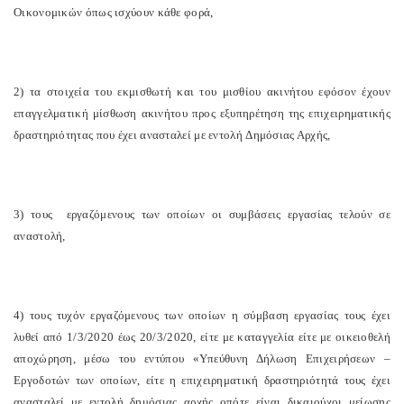
Οικονομικών όπως ισχύουν κάθε φορά,
2) τα στοιχεία του εκμισθωτή και του μισθίου ακινήτου εφόσον έχουν
επαγγελματική μίσθωση ακινήτου προς εξυπηρέτηση της επιχειρηματικής
δραστηριότητας που έχει ανασταλεί με εντολή Δημόσιας Αρχής,
3) τους εργαζόμενους των οποίων οι συμβάσεις εργασίας τελούν σε
αναστολή,
4) τους τυχόν εργαζόμενους των οποίων η σύμβαση εργασίας τους έχει
λυθεί από 1/3/2020 έως 20/3/2020, είτε με καταγγελία είτε με οικειοθελή
αποχώρηση, μέσω του εντύπου «Υπεύθυνη Δήλωση Επιχειρήσεων –
Εργοδοτών των οποίων, είτε η επιχειρηματική δραστηριότητά τους έχει
ανασταλεί με εντολή δημόσιας αρχής οπότε είναι δικαιούχοι μείωσης