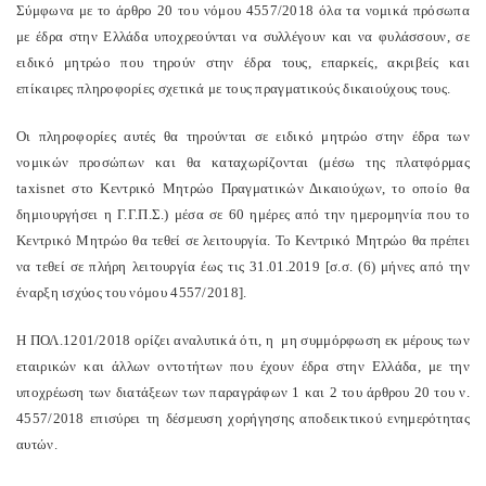
Σύμφωνα με το άρθρο 20 του νόμου 4557/2018 όλα τα νομικά πρόσωπα
με έδρα στην Ελλάδα υποχρεούνται να συλλέγουν και να φυλάσσουν, σε
ειδικό μητρώο που τηρούν στην έδρα τους, επαρκείς, ακριβείς και
επίκαιρες πληροφορίες σχετικά με τους πραγματικούς δικαιούχους τους.
Οι πληροφορίες αυτές θα τηρούνται σε ειδικό μητρώο στην έδρα των
νομικών προσώπων και
θα καταχωρίζονται
(μέσω της πλατφόρμας
taxisnet στο Κεντρικό Μητρώο Πραγματικών Δικαιούχων, το οποίο θα
δημιουργήσει η Γ.Γ.Π.Σ.)
μέσα σε 60 ημέρες
από την ημερομηνία που το
Κεντρικό Μητρώο θα τεθεί σε λειτουργία.
Το Κεντρικό Μητρώο θα πρέπει
να τεθεί σε πλήρη λειτουργία έως τις 31.01.2019
[σ.σ. (6) μήνες από την
έναρξη ισχύος του νόμου 4557/2018].
Η ΠΟΛ.1201/2018 ορίζει αναλυτικά ότι, η μη συμμόρφωση εκ μέρους των
εταιρικών και άλλων οντοτήτων που έχουν έδρα στην Ελλάδα, με την
υποχρέωση των διατάξεων των παραγράφων 1 και 2 του άρθρου 20 του ν.
4557/2018 επισύρει τη δέσμευση χορήγησης αποδεικτικού ενημερότητας
αυτών.