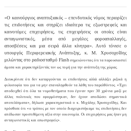
«Ο καινούργιος αναπτυξιακός – επενδυτικός νόμος περιορίζει
τις επιδοτήσεις και στηρίζει ιδιαίτερα τις εξωστρεφείς και
καινοτόμες επιχειρήσεις, τις επιχειρήσεις οι οποίες είναι
ανταγωνιστικές, μέσα από μεγάλες φοροαπαλλαγές,
αποσβέσεις και μια σειρά άλλα κίνητρα». Αυτό τόνισε ο
υπουργός Περιφερειακής Ανάπτυξης, κ. Μ. Χρυσοχοΐδης
μιλώντας στο ραδιοσταθμό
Flash
σημειώνοντας ότι τα παρουσιαστεί
άμεσα και χαρακτηρίζοντάς τον ως τομή για την ανάπτυξη της χώρας.
Διευκρίνισε ότι δεν καταργούνται οι επιδοτήσεις αλλά αλλάζει ριζικά η
φιλοσοφία του για να μην επαναληφθούν τα λάθη του παρελθόντος. «Έχει
αποδειχθεί ότι όλα τα νομοθετήματα που έγιναν πριν 30 χρόνια μαζί με
άλλες πολιτικές που εφαρμόστηκαν, δεν έχουν αποδώσει σημαντικά
αποτελέσματα», δήλωσε χαρακτηριστικά ο κ. Μιχάλης Χρυσοχοΐδης. Και
πρόσθεσε ότι «ο τρόπος με τον οποίο διαχειριστήκαμε τις επιδοτήσεις δεν
απέδωσαν προστιθέμενη αξία στην οικονομία. Οι επιχειρήσεις μας ήταν μη
ανταγωνιστικές και εσωστρεφείς».