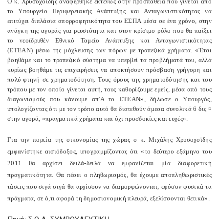
Ο κ. Χρυσοχοΐδης αναφέρθηκε εκτενώς στην προσπάθεια που γίνεται από
το Υπουργείο Περιφερειακής Ανάπτυξης και Ανταγωνιστικότητας να
επιτύχει διπλάσια απορροφητικότητα του ΕΣΠΑ μέσα σε ένα χρόνο, στην
ανάγκη της αγοράς για ρευστότητα και στον κρίσιμο ρόλο που θα παίξει
το νεοϊδρυθέν Εθνικό Ταμείο Ανάπτυξης και Ανταγωνιστικότητας
(ΕΤΕΑΝ) μέσω της μόχλευσης των πόρων με τραπεζικά χρήματα. «Έτσι
βοηθάμε και το τραπεζικό σύστημα να υπερβεί τα προβλήματά του, αλλά
κυρίως βοηθάμε τις επιχειρήσεις να αποκτήσουν πρόσβαση γρήγορη και
πολύ φτηνή σε χρηματοδότηση. Τους όρους της χρηματοδότησης και του
τρόπου με τον οποίο γίνεται αυτή, τους καθορίζουμε εμείς, μέσα από τους
διαγωνισμούς που κάνουμε απ'Α το ΕΤΕΑΝ», δήλωσε ο Υπουργός,
υπολογίζοντας ότι με τον τρόπο αυτό θα διατεθούν άμεσα συνολικά 6 δις ¤
στην αγορά, «πραγματικά χρήματα και όχι προσδοκίες και ευχές».
Για την πορεία της οικονομίας της χώρας ο κ. Μιχάλης Χρυσοχοϊδης
εμφανίστηκε αισιόδοξος, υπογραμμίζοντας ότι «το δεύτερο εξάμηνο του
2011 θα αρχίσει δειλά-δειλά να εμφανίζεται μία διαφορετική
πραγματικότητα. Θα πέσει ο πληθωρισμός, θα έχουμε αποπληθωριστικές
τάσεις που σιγά-σιγά θα αρχίσουν να διαμορφώνονται, εφόσον φυσικά τα
πράγματα, σε ό,τι αφορά τη δημοσιονομική πλευρά, εξελίσσονται θετικά».