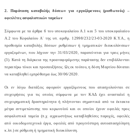
2. Παράταση καταβολής δόσεων για εργαζόμενους (μισθωτούς) –
οφειλέτες ασφαλιστικών ταμείων
Σύμφωνα με τα άρθρα 6 του υποκεφαλαίου Α.1 και 5 του υποκεφαλαίου
Α.2 του Κεφαλαίου Α΄ της υπ. αριθμ. 12998/232/23-03-2020 Κ.Υ.Α., η
προθεσμία καταβολής δόσεων ρυθμίσεων ή τμηματικών διευκολύνσεων
εργαζομένων, που λήγουν την 31/03/2020, παρατείνεται για τρεις μήνες
(3). Κατά τη διάρκεια της προαναφερόμενης παράτασης δεν επιβάλλονται
περαιτέρω τόκοι και προσαυξήσεις. Ως εκ τούτου, η δόση Μαρτίου δύναται
να καταβληθεί εμπρόθεσμα έως 30/06/2020.
Οι εν λόγω διατάξεις αφορούν εργαζόμενους που απασχολούνται σε
επιχειρήσεις για τις οποίες σύμφωνα με τον ΚΑΔ έχει ανασταλεί η
επιχειρηματική δραστηριότητα ή πλήττονται σημαντικά από τα έκτακτα
μέτρα αντιμετώπισης του κορωνοϊού και οι οποίοι έχουν οφειλές προς
ασφαλιστικά ταμεία (π.χ. αχρεωστήτως καταβληθείσες παροχές, οφειλές
από οικοδομοτεχνικά έργα, οφειλές από προγενέστερη αυτοαπασχόληση
κ.λπ.) σε ρύθμιση ή τμηματική διευκόλυνση.