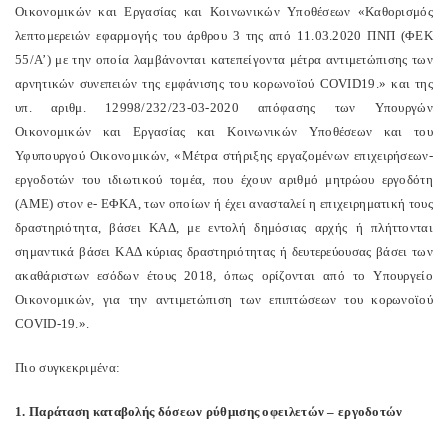
Οικονομικών και Εργασίας και Κοινωνικών Υποθέσεων «Καθορισμός
λεπτομερειών εφαρμογής του άρθρου 3 της από 11.03.2020 ΠΝΠ (ΦΕΚ
55/Α’) με την οποία λαμβάνονται κατεπείγοντα μέτρα αντιμετώπισης των
αρνητικών συνεπειών της εμφάνισης του κορωνοϊού COVID19.» και της
υπ. αριθμ. 12998/232/23-03-2020 απόφασης των Υπουργών
Οικονομικών και Εργασίας και Κοινωνικών Υποθέσεων και του
Υφυπουργού Οικονομικών, «Μέτρα στήριξης εργαζομένων επιχειρήσεων-
εργοδοτών του ιδιωτικού τομέα, που έχουν αριθμό μητρώου εργοδότη
(ΑΜΕ) στον e- ΕΦΚΑ, των οποίων ή έχει ανασταλεί η επιχειρηματική τους
δραστηριότητα, βάσει ΚΑΔ, με εντολή δημόσιας αρχής ή πλήττονται
σημαντικά βάσει ΚΑΔ κύριας δραστηριότητας ή δευτερεύουσας βάσει των
ακαθάριστων εσόδων έτους 2018, όπως ορίζονται από το Υπουργείο
Οικονομικών, για την αντιμετώπιση των επιπτώσεων του κορωνοϊού
COVID-19.».
Πιο συγκεκριμένα:
1. Παράταση καταβολής δόσεων ρύθμισης οφειλετών – εργοδοτών