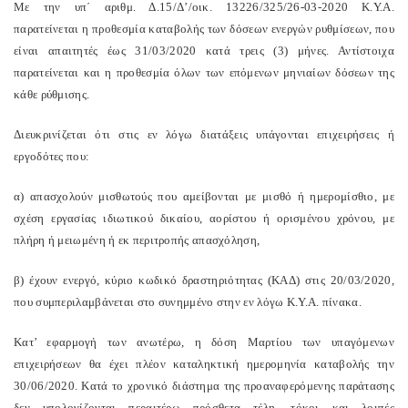
Με την υπ΄ αριθμ. Δ.15/Δ’/οικ. 13226/325/26-03-2020 Κ.Υ.Α.
παρατείνεται η προθεσμία καταβολής των δόσεων ενεργών ρυθμίσεων, που
είναι απαιτητές έως 31/03/2020 κατά τρεις (3) μήνες. Αντίστοιχα
παρατείνεται και η προθεσμία όλων των επόμενων μηνιαίων δόσεων της
κάθε ρύθμισης.
Διευκρινίζεται ότι στις εν λόγω διατάξεις υπάγονται επιχειρήσεις ή
εργοδότες που:
α) απασχολούν μισθωτούς που αμείβονται με μισθό ή ημερομίσθιο, με
σχέση εργασίας ιδιωτικού δικαίου, αορίστου ή ορισμένου χρόνου, με
πλήρη ή μειωμένη ή εκ περιτροπής απασχόληση,
β) έχουν ενεργό, κύριο κωδικό δραστηριότητας (ΚΑΔ) στις 20/03/2020,
που συμπεριλαμβάνεται στο συνημμένο στην εν λόγω Κ.Υ.Α. πίνακα.
Κατ’ εφαρμογή των ανωτέρω, η δόση Μαρτίου των υπαγόμενων
επιχειρήσεων θα έχει πλέον καταληκτική ημερομηνία καταβολής την
30/06/2020. Κατά το χρονικό διάστημα της προαναφερόμενης παράτασης
δεν υπολογίζονται περαιτέρω πρόσθετα τέλη, τόκοι και λοιπές