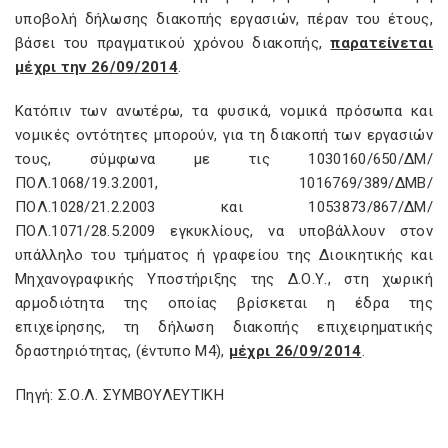
υποβολή δήλωσης διακοπής εργασιών, πέραν του έτους,
βάσει του πραγματικού χρόνου διακοπής,
παρατείνεται
μέχρι την 26/09/2014
.
Κατόπιν των ανωτέρω, τα φυσικά, νομικά πρόσωπα και
νομικές οντότητες μπορούν, για τη διακοπή των εργασιών
τους, σύμφωνα με τις 1030160/650/ΔΜ/
ΠΟΛ.1068/19.3.2001, 1016769/389/ΔΜΒ/
ΠΟΛ.1028/21.2.2003 και 1053873/867/ΔΜ/
ΠΟΛ.1071/28.5.2009 εγκυκλίους, να υποβάλλουν στον
υπάλληλο του τμήματος ή γραφείου της Διοικητικής και
Μηχανογραφικής Υποστήριξης της Δ.Ο.Υ., στη χωρική
αρμοδιότητα της οποίας βρίσκεται η έδρα της
επιχείρησης, τη δήλωση διακοπής επιχειρηματικής
δραστηριότητας, (έντυπο Μ4),
μέχρι 26/09/2014
.
Πηγή: Σ.Ο.Λ. ΣΥΜΒΟΥΛΕΥΤΙΚΗ