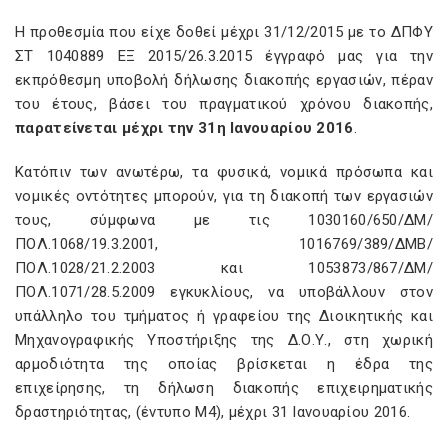
Η προθεσμία που είχε δοθεί μέχρι 31/12/2015 με το ΔΠΦΥ
ΣΤ 1040889 ΕΞ 2015/26.3.2015 έγγραφό μας για την
εκπρόθεσμη υποβολή δήλωσης διακοπής εργασιών, πέραν
του έτους, βάσει του πραγματικού χρόνου διακοπής,
παρατείνεται μέχρι την 31η Ιανουαρίου 2016
.
Κατόπιν των ανωτέρω, τα φυσικά, νομικά πρόσωπα και
νομικές οντότητες μπορούν, για τη διακοπή των εργασιών
τους, σύμφωνα με τις 1030160/650/ΔΜ/
ΠΟΛ.1068/19.3.2001, 1016769/389/ΔΜΒ/
ΠΟΛ.1028/21.2.2003 και 1053873/867/ΔΜ/
ΠΟΛ.1071/28.5.2009 εγκυκλίους, να υποβάλλουν στον
υπάλληλο του τμήματος ή γραφείου της Διοικητικής και
Μηχανογραφικής Υποστήριξης της Δ.Ο.Υ., στη χωρική
αρμοδιότητα της οποίας βρίσκεται η έδρα της
επιχείρησης, τη δήλωση διακοπής επιχειρηματικής
δραστηριότητας, (έντυπο Μ4), μέχρι 31 Ιανουαρίου 2016.