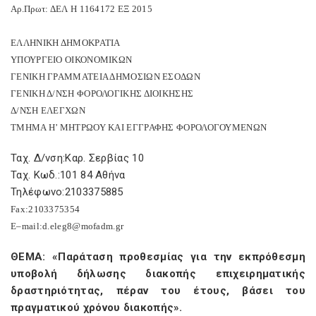
Αρ.Πρωτ: ΔΕΛ Η 1164172 ΕΞ 2015
ΕΛΛΗΝΙΚΗ ΔΗΜΟΚΡΑΤΙΑ
ΥΠΟΥΡΓΕΙΟ ΟΙΚΟΝΟΜΙΚΩΝ
ΓΕΝΙΚΗ ΓΡΑΜΜΑΤΕΙΑ ΔΗΜΟΣΙΩΝ ΕΣΟΔΩΝ
ΓΕΝΙΚΗ Δ/ΝΣΗ ΦΟΡΟΛΟΓΙΚΗΣ ΔΙΟΙΚΗΣΗΣ
Δ/ΝΣΗ ΕΛΕΓΧΩΝ
ΤΜΗΜΑ Η’ ΜΗΤΡΩΟΥ ΚΑΙ ΕΓΓΡΑΦΗΣ ΦΟΡΟΛΟΓΟΥΜΕΝΩΝ
Ταχ. Δ/νση:Καρ. Σερβίας 10
Ταχ. Κωδ.:101 84 Αθήνα
Τηλέφωνο:2103375885
Fax
:2103375354
E
–
mail
:
d
.
eleg
8@
mofadm
.
gr
ΘΕΜΑ: «Παράταση προθεσμίας για την εκπρόθεσμη
υποβολή δήλωσης διακοπής επιχειρηματικής
δραστηριότητας, πέραν του έτους, βάσει του
πραγματικού χρόνου διακοπής».