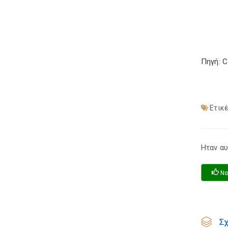
Πηγή: 
Ετικέ
Ηταν αυ
Να
Σ