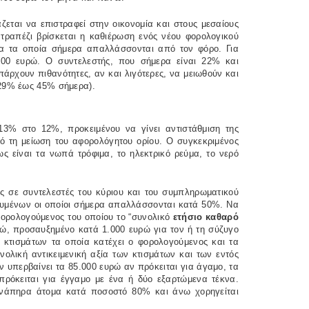
εται να επιστραφεί στην οικονομία και στους μεσαίους
 τραπέζι βρίσκεται η καθιέρωση ενός νέου φορολογικού
τα τα οποία σήμερα απαλλάσσονται από τον φόρο. Για
00 ευρώ. Ο συντελεστής, που σήμερα είναι 22% και
πάρχουν πιθανότητες, αν και λιγότερες, να μειωθούν και
(29% έως 45% σήμερα).
13% στο 12%, προκειμένου να γίνει αντιστάθμιση της
ό τη μείωση του αφορολόγητου ορίου. Ο συγκεκριμένος
ς είναι τα νωπά τρόφιμα, το ηλεκτρικό ρεύμα, το νερό
ς σε συντελεστές του κύριου και του συμπληρωματικού
ουμένων οι οποίοι σήμερα απαλλάσσονται κατά 50%. Να
ορολογούμενος του οποίου το “συνολικό
ετήσιο καθαρό
υρώ, προσαυξημένο κατά 1.000 ευρώ για τον ή τη σύζυγο
ν κτισμάτων τα οποία κατέχει ο φορολογούμενος και τα
νολική αντικειμενική αξία των κτισμάτων και των εντός
 υπερβαίνει τα 85.000 ευρώ αν πρόκειται για άγαμο, τα
πρόκειται για έγγαμο με ένα ή δύο εξαρτώμενα τέκνα.
ν ανάπηρα άτομα κατά ποσοστό 80% και άνω χορηγείται