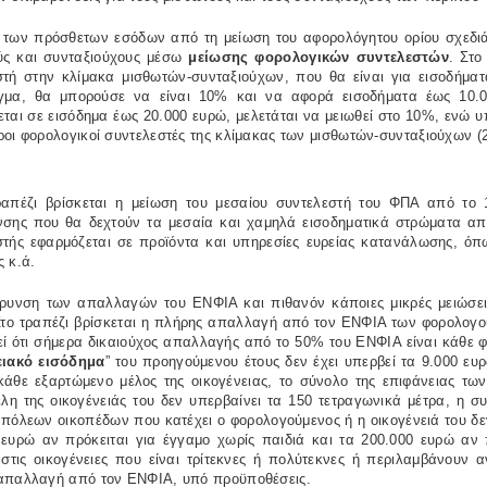
 των πρόσθετων εσόδων από τη μείωση του αφορολόγητου ορίου σχεδιάζ
ύς και συνταξιούχους μέσω
μείωσης φορολογικών συντελεστών
. Στο
στή στην κλίμακα μισθωτών-συνταξιούχων, που θα είναι για εισοδήμα
γμα, θα μπορούσε να είναι 10% και να αφορά εισοδήματα έως 10.0
ται σε εισόδημα έως 20.000 ευρώ, μελετάται να μειωθεί στο 10%, ενώ υ
ροι φορολογικοί συντελεστές της κλίμακας των μισθωτών-συνταξιούχων 
ραπέζι βρίσκεται η μείωση του μεσαίου συντελεστή του ΦΠΑ από το 
νσης που θα δεχτούν τα μεσαία και χαμηλά εισοδηματικά στρώματα απ
στής εφαρμόζεται σε προϊόντα και υπηρεσίες ευρείας κατανάλωσης, όπω
 κ.ά.
ύρυνση των απαλλαγών του ΕΝΦΙΑ και πιθανόν κάποιες μικρές μειώσει
Στο τραπέζι βρίσκεται η πλήρης απαλλαγή από τον ΕΝΦΙΑ των φορολογ
ί ότι σήμερα δικαιούχος απαλλαγής από το 50% του ΕΝΦΙΑ είναι κάθε φ
ειακό εισόδημα
” του προηγούμενου έτους δεν έχει υπερβεί τα 9.000 ε
 κάθε εξαρτώμενο μέλος της οικογένειας, το σύνολο της επιφάνειας τω
λη της οικογένειάς του δεν υπερβαίνει τα 150 τετραγωνικά μέτρα, η συ
πόλεων οικοπέδων που κατέχει ο φορολογούμενος ή η οικογένειά του δεν
 ευρώ αν πρόκειται για έγγαμο χωρίς παιδιά και τα 200.000 ευρώ αν 
 στις οικογένειες που είναι τρίτεκνες ή πολύτεκνες ή περιλαμβάνου
απαλλαγή από τον ΕΝΦΙΑ, υπό προϋποθέσεις.