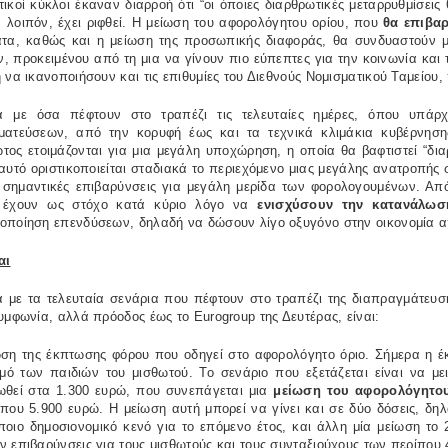
ικοί κύκλοι έκαναν διαρροή ότι “οι όποιες διαρθρωτικές μεταρρυθμίσεις 
 λοιπόν, έχει ριφθεί. Η μείωση του αφορολόγητου ορίου, που
θα επιβα
ατα, καθώς και η μείωση της προσωπικής διαφοράς, θα συνδυαστούν μ
, προκειμένου από τη μια να γίνουν πιο εύπεπτες για την κοινωνία κα
 να ικανοποιήσουν και τις επιθυμίες του Διεθνούς Νομισματικού Ταμείου
 με όσα πέφτουν στο τραπέζι τις τελευταίες ημέρες, όπου υπάρχ
ματεύσεων, από την κορυφή έως και τα τεχνικά κλιμάκια κυβέρνηση
ος ετοιμάζονται για μια μεγάλη υποχώρηση, η οποία θα βαφτιστεί “διαρ
αυτό
οριστικοποιείται σταδιακά το περιεχόμενο μιας μεγάλης ανατροπής σ
ι σημαντικές επιβαρύνσεις για μεγάλη μερίδα των φορολογουμένων. Απ
έχουν ως στόχο κατά κύριο λόγο να
ενισχύσουν την κατανάλωσ
οποίηση επενδύσεων, δηλαδή να δώσουν λίγο οξυγόνο στην οικονομία α
αι
με τα τελευταία σενάρια που πέφτουν στο τραπέζι της διαπραγμάτευσης
συμφωνία, αλλά πρόοδος έως το
Eurogroup
της Δευτέρας, είναι:
ωση της έκπτωσης φόρου που οδηγεί στο αφορολόγητο όριο. Σήμερα η έ
θμό των παιδιών του μισθωτού. Το σενάριο που εξετάζεται είναι να 
ωθεί στα 1.300 ευρώ, που συνεπάγεται μια
μείωση του αφορολόγητο
που 5.900 ευρώ. Η μείωση αυτή μπορεί να γίνει και σε δύο δόσεις, δη
ποιο δημοσιονομικό κενό για το επόμενο έτος, και άλλη μία μείωση το
 επιβαρύνσεις για τους μισθωτούς και τους συνταξιούχους των περίπου