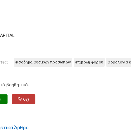
CAPITAL
τες:
εισοδημα φυσικων προσωπων
επιβολη φορου
φορολογια 
τό βοηθητικό;
ι
Οχι
χετικά Άρθρα