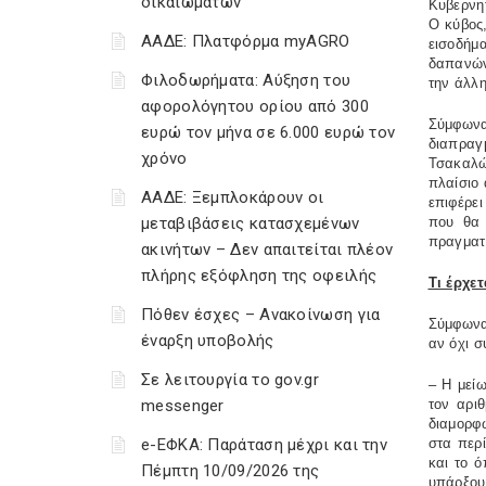
δικαιωμάτων
Κυβερνητ
Ο κύβος,
ΑΑΔΕ: Πλατφόρμα myAGRO
εισοδήμ
δαπανών
Φιλοδωρήματα: Αύξηση του
την άλλη
αφορολόγητου ορίου από 300
Σύμφωνα
ευρώ τον μήνα σε 6.000 ευρώ τον
διαπραγ
χρόνο
Τσακαλώτ
πλαίσιο
ΑΑΔΕ: Ξεμπλοκάρουν οι
επιφέρε
μεταβιβάσεις κατασχεμένων
που θα 
πραγματ
ακινήτων – Δεν απαιτείται πλέον
πλήρης εξόφληση της οφειλής
Τι έρχετ
Πόθεν έσχες – Ανακοίνωση για
Σύμφωνα 
έναρξη υποβολής
αν όχι 
Σε λειτουργία το gov.gr
– Η μεί
messenger
τον αρι
διαμορφ
e-ΕΦΚΑ: Παράταση μέχρι και την
στα περί
και το ό
Πέμπτη 10/09/2026 της
υπάρξουν