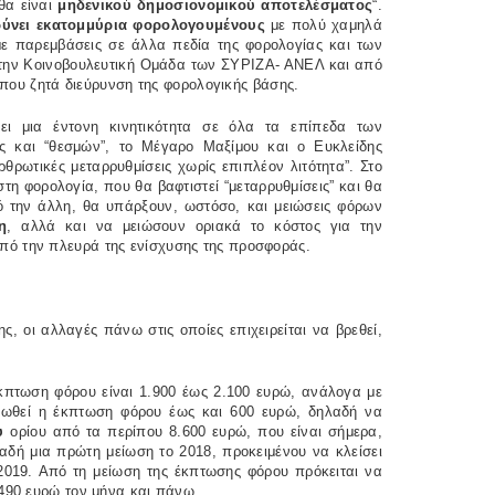
θα είναι
μηδενικού δημοσιονομικού αποτελέσματος
“.
ρύνει εκατομμύρια φορολογουμένους
με πολύ χαμηλά
ε παρεμβάσεις σε άλλα πεδία της φορολογίας και των
ι την Κοινοβουλευτική Ομάδα των ΣΥΡΙΖΑ- ΑΝΕΛ και από
, που ζητά διεύρυνση της φορολογικής βάσης.
ει μια έντονη κινητικότητα σε όλα τα επίπεδα των
ς και “θεσμών”, το Μέγαρο Μαξίμου και ο Ευκλείδης
θρωτικές μεταρρυθμίσεις χωρίς επιπλέον λιτότητα”. Στο
τη φορολογία, που θα βαφτιστεί “μεταρρυθμίσεις” και θα
ό την άλλη, θα υπάρξουν, ωστόσο, και μειώσεις φόρων
η
, αλλά και να μειώσουν οριακά το κόστος για την
πό την πλευρά της ενίσχυσης της προσφοράς.
, οι αλλαγές πάνω στις οποίες επιχειρείται να βρεθεί,
κπτωση φόρου είναι 1.900 έως 2.100 ευρώ, ανάλογα με
μειωθεί η έκπτωση φόρου έως και 600 ευρώ, δηλαδή να
υ
ορίου από τα περίπου 8.600 ευρώ, που είναι σήμερα,
λαδή μια πρώτη μείωση το 2018, προκειμένου να κλείσει
 2019. Από τη μείωση της έκπτωσης φόρου πρόκειται να
 490 ευρώ τον μήνα και πάνω.