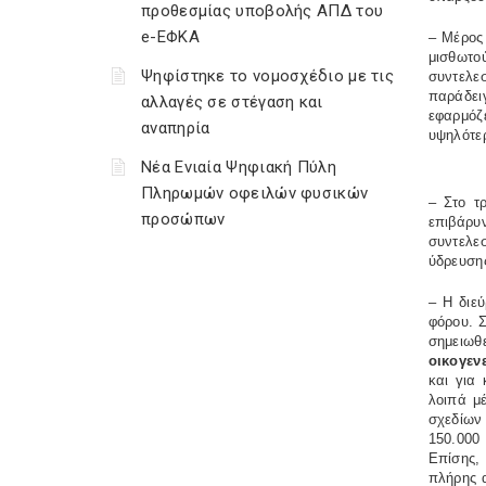
προθεσμίας υποβολής ΑΠΔ του
e-ΕΦΚΑ
– Μέρος
μισθωτο
Ψηφίστηκε το νομοσχέδιο με τις
συντελε
παράδει
αλλαγές σε στέγαση και
εφαρμόζε
αναπηρία
υψηλότε
Νέα Ενιαία Ψηφιακή Πύλη
Πληρωμών οφειλών φυσικών
– Στο τ
προσώπων
επιβάρυ
συντελε
ύδρευσης
– Η διε
φόρου. 
σημειωθε
οικογεν
και για
λοιπά μέ
σχεδίων 
150.000
Επίσης,
πλήρης 