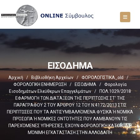
ΕΙΣΟΔΗΜΑ
Αρχική
/
Βιβλιοθήκη Αρχείων
/
ΦΟΡΟΛΟΓΙΣΤΙΚΑ_old
/
ΦΟΡΟΛΟΓΙΚΗ ΕΝΗΜΕΡΩΣΗ
/
ΕΙΣΟΔΗΜΑ
/
Φορολογία
Εισοδημάτων Ελεύθερων Επαγγελμάτων
/
ΠΟΛ.1029/2018
ΕΦΑΡΜΟΓΉ ΤΩΝ ΔΙΑΤΆΞΕΩΝ ΤΗΣ ΠΕΡΊΠΤΩΣΗΣ ΣΤ’ ΤΗΣ
ΠΑΡΑΓΡΆΦΟΥ 2 ΤΟΥ ΆΡΘΡΟΥ 12 ΤΟΥ Ν.4172/2013 ΣΤΙΣ
ΠΕΡΙΠΤΏΣΕΙΣ ΠΟΥ ΤΑ ΑΝΤΙΣΥΜΒΑΛΛΌΜΕΝΑ ΦΥΣΙΚΆ Ή ΝΟΜΙΚΆ
ΠΡΌΣΩΠΑ Ή ΝΟΜΙΚΈΣ ΟΝΤΌΤΗΤΕΣ ΠΟΥ ΛΑΜΒΆΝΟΥΝ ΤΙΣ
ΠΑΡΕΧΌΜΕΝΕΣ ΥΠΗΡΕΣΊΕΣ, ΈΧΟΥΝ ΦΟΡΟΛΟΓΙΚΉ ΚΑΤΟΙΚΊΑ Ή
ΜΌΝΙΜΗ ΕΓΚΑΤΆΣΤΑΣΗ ΣΤΗΝ ΑΛΛΟΔΑΠΉ