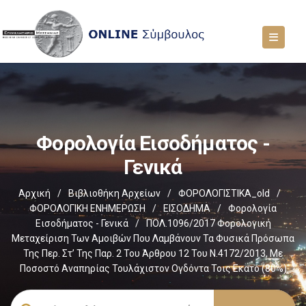
Φορολογία Εισοδήματος -
Γενικά
Αρχική
/
Βιβλιοθήκη Αρχείων
/
ΦΟΡΟΛΟΓΙΣΤΙΚΑ_old
/
ΦΟΡΟΛΟΓΙΚΗ ΕΝΗΜΕΡΩΣΗ
/
ΕΙΣΟΔΗΜΑ
/
Φορολογία
Εισοδήματος - Γενικά
/
ΠΟΛ.1096/2017 Φορολογική
Μεταχείριση Των Αμοιβών Που Λαμβάνουν Τα Φυσικά Πρόσωπα
Της Περ. Στ’ Της Παρ. 2 Του Άρθρου 12 Του Ν.4172/2013, Με
Ποσοστό Αναπηρίας Τουλάχιστον Ογδόντα Τοις Εκατό (80%)