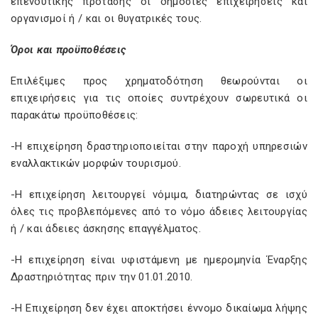
επενδυτικής πρότασης οι δημόσιες επιχειρήσεις και
οργανισμοί ή / και οι θυγατρικές τους.
Όροι και προϋποθέσεις
Επιλέξιμες προς χρηματοδότηση θεωρούνται οι
επιχειρήσεις για τις οποίες συντρέχουν σωρευτικά οι
παρακάτω προϋποθέσεις:
-Η επιχείρηση δραστηριοποιείται στην παροχή υπηρεσιών
εναλλακτικών µορφών τουρισµού.
-Η επιχείρηση λειτουργεί νόµιµα, διατηρώντας σε ισχύ
όλες τις προβλεπόµενες από το νόµο άδειες λειτουργίας
ή / και άδειες άσκησης επαγγέλµατος.
-Η επιχείρηση είναι υφιστάµενη µε ηµεροµηνία Έναρξης
∆ραστηριότητας πριν την 01.01.2010.
-Η Επιχείρηση δεν έχει αποκτήσει έννομο δικαίωμα λήψης