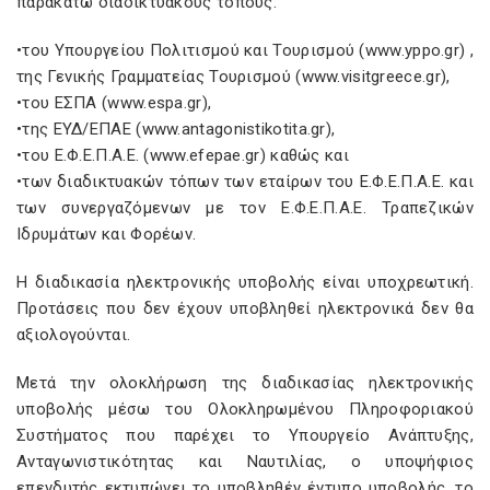
παρακάτω διαδικτυακούς τόπους:
•του Υπουργείου Πολιτισμού και Τουρισμού (www.yppo.gr) ,
της Γενικής Γραμματείας Τουρισμού (www.visitgreece.gr),
•του ΕΣΠΑ (www.espa.gr),
•της ΕΥΔ/ΕΠΑΕ (www.antagonistikotita.gr),
•του Ε.Φ.Ε.Π.Α.Ε. (www.efepae.gr) καθώς και
•των διαδικτυακών τόπων των εταίρων του Ε.Φ.Ε.Π.Α.Ε. και
των συνεργαζόμενων με τον Ε.Φ.Ε.Π.Α.Ε. Τραπεζικών
Ιδρυμάτων και Φορέων.
Η διαδικασία ηλεκτρονικής υποβολής είναι υποχρεωτική.
Προτάσεις που δεν έχουν υποβληθεί ηλεκτρονικά δεν θα
αξιολογούνται.
Μετά την ολοκλήρωση της διαδικασίας ηλεκτρονικής
υποβολής μέσω του Ολοκληρωμένου Πληροφοριακού
Συστήματος που παρέχει το Υπουργείο Ανάπτυξης,
Ανταγωνιστικότητας και Ναυτιλίας, ο υποψήφιος
επενδυτής εκτυπώνει το υποβληθέν έντυπο υποβολής, το