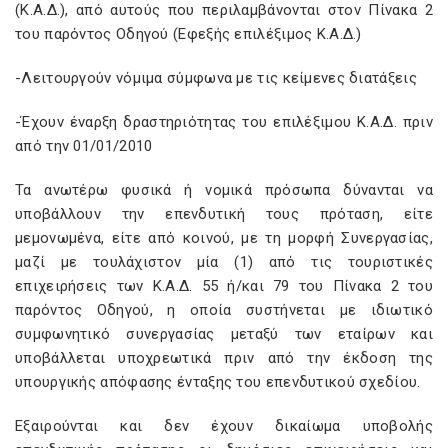
(Κ.Α.Δ.), από αυτούς που περιλαμβάνονται στον Πίνακα 2
του παρόντος Οδηγού (Εφεξής επιλέξιμος Κ.Α.Δ.)
-Λειτουργούν νόμιμα σύμφωνα με τις κείμενες διατάξεις
-Έχουν έναρξη δραστηριότητας του επιλέξιμου Κ.Α.Δ. πριν
από την 01/01/2010
Τα ανωτέρω φυσικά ή νοµικά πρόσωπα δύνανται να
υποβάλλουν την επενδυτική τους πρόταση, είτε
µεµονωµένα, είτε από κοινού, µε τη µορφή Συνεργασίας,
µαζί µε τουλάχιστον µία (1) από τις τουριστικές
επιχειρήσεις των Κ.Α.∆. 55 ή/και 79 του Πίνακα 2 του
παρόντος Οδηγού, η οποία συστήνεται με ιδιωτικό
συμφωνητικό συνεργασίας μεταξύ των εταίρων και
υποβάλλεται υποχρεωτικά πριν από την έκδοση της
υπουργικής απόφασης ένταξης του επενδυτικού σχεδίου.
Eξαιρούνται και δεν έχουν δικαίωμα υποβολής