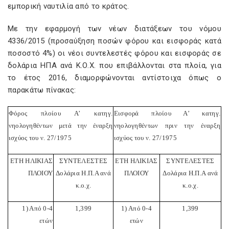
εμπορική ναυτιλία από το κράτος.
Με την εφαρμογή των νέων διατάξεων του νόμου
4336/2015 (προσαύξηση ποσών φόρου και εισφοράς κατά
ποσοστό 4%) οι νέοι συντελεστές φόρου και εισφοράς σε
δολάρια ΗΠΑ ανά Κ.Ο.Χ. που επιβάλλονται στα πλοία, για
το έτος 2016, διαμορφώνονται αντίστοιχα όπως ο
παρακάτω πίνακας:
Φόρος πλοίου Α’ κατηγ.
Εισφορά πλοίου Α’ κατηγ.
νηολογηθέντων μετά την έναρξη
νηολογηθέντων πριν την έναρξη
ισχύος του ν. 27/1975
ισχύος του ν. 27/1975
ΕΤΗ ΗΛΙΚΙΑΣ
ΣΥΝΤΕΛΕΣΤΕΣ
ΕΤΗ ΗΛΙΚΙΑΣ
ΣΥΝΤΕΛΕΣΤΕΣ
ΠΛΟΙΟΥ
Δολάρια Η.Π.Α ανά
ΠΛΟΙΟΥ
Δολάρια Η.Π.Α ανά
κ.ο.χ.
κ.ο.χ.
1) Από 0-4
1,399
1) Από 0-4
1,399
ετών
ετών