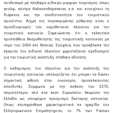
συνδυασμό με πληθώρα ειδικών μορφών τουρισμού, όπως
γκολφ, κέντρα θαλασσοθεραπείας κ.α. και ενισχύουν τη
διάρκεια και την αποδοτικότητα του τουριστικού
προϊόντος. Αιχμή της συγκεκριμένης ρύθμισης είναι ο
προσδιορισμός του νομοθετικού πλαισίου για την
τουριστική κατοικία. Σημειώνεται ότι η τελευταία
προσπάθεια θεσμοθέτησης της τουριστικής κατοικίας με
νόμο του 2004 επί θητείας Σουφλιά, που προέβλεπε την
έγκριση του ειδικού πλαισίου χωροταξικού σχεδιασμού
για την τουριστική ανάπτυξη, στάθηκε αδύνατη.
Ο καθορισμός του πλαισίου για την ανάπτυξη της
τουριστικής κατοικίας υπολογίζεται ότι μπορεί να δώσει
σημαντική ώθηση στην οικονομία, προσελκύοντας
επενδυτές. Σύμφωνα με την έκθεση του ΣΕΤΕ,
περισσότεροι από ένα εκατ. Ευρωπαίοι θεωρούν την
Ελλάδα ως υποψήφιο προορισμό δεύτερης κατοικίας.
Oπως επισημάνθηκε χαρακτηριστικά σε ημερίδα του
Ελληνορωσικού Επιμελητηρίου, το 7% των Ρώσων