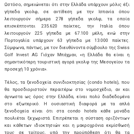
Ωστόσο, σημειώνεται ότι στην Ελλάδα υπάρχουν μόλις έξι
γήπεδα γκολφ, σε αντίθεση με την Iσπανία όπου
λειτουργούν σήμερα 278 γήπεδα γκολφ, τα οποία
επισκέπτονται 235.620 παίκτες, την Iταλία όπου
λειτουργούν 225 γήπεδα με 67.100 μέλη, ενώ στην
Πορτογαλία υπάρχουν 63 γήπεδα με 13.000 παίκτες.
Σύμφωνα, πάντως, με τον διευθύνοντα σύμβουλο της Swiss
Golf Invest AG Γιόχαν Mπάχμαν, «η Ελλάδα θα είναι η
σημαντικότερη τουριστική αγορά γκολφ της Mεσογείου τα
προσεχή 10 χρόνια».
Τέλος, τα ξενοδοχεία συνιδιοκτησίας (condo hotels), που
θα προσδιοριστούν περαιτέρω στο νομοσχέδιο, αν και
άγνωστα ως όρος στην Ελλάδα, είναι πολύ διαδεδομένα
στο εξωτερικό. Η ουσιαστική διαφορά με τα απλά
ξενοδοχεία είναι ότι στα condo hotels κάθε μονάδα
πουλιέται ξεχωριστά. Επιτρέπεται η σύσταση οριζόντιων
και κάθετων ιδιοκτησιών και η μακροχρόνια εκμίσθωσή
τους σε τρίτους, υπό την προϋπόθεση ότι θα τα