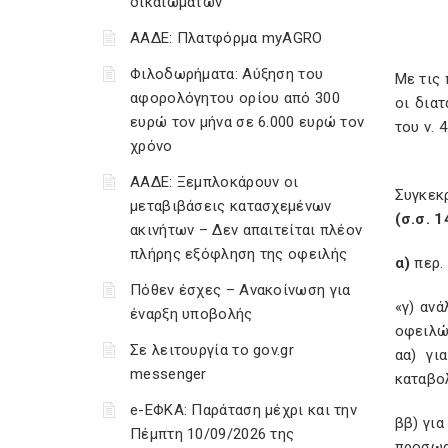
δικαιωμάτων
ΑΑΔΕ: Πλατφόρμα myAGRO
Φιλοδωρήματα: Αύξηση του
Με τις
αφορολόγητου ορίου από 300
οι διατ
ευρώ τον μήνα σε 6.000 ευρώ τον
του ν. 
χρόνο
ΑΑΔΕ: Ξεμπλοκάρουν οι
Συγκεκ
μεταβιβάσεις κατασχεμένων
(σ.σ. 1
ακινήτων – Δεν απαιτείται πλέον
πλήρης εξόφληση της οφειλής
α)
περ.
Πόθεν έσχες – Ανακοίνωση για
«γ) αν
έναρξη υποβολής
οφειλώ
Σε λειτουργία το gov.gr
αα) γι
messenger
καταβο
e-ΕΦΚΑ: Παράταση μέχρι και την
ββ) για
Πέμπτη 10/09/2026 της
προσωρ