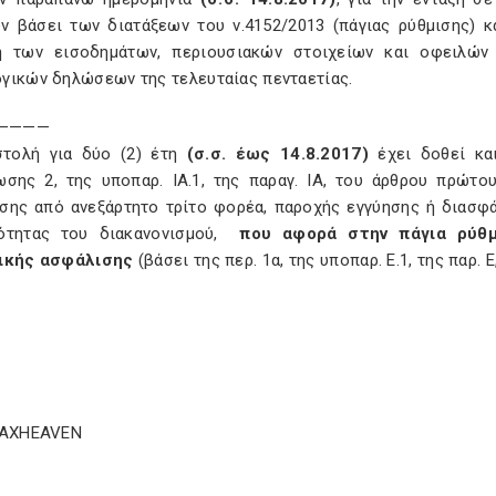
ν βάσει των διατάξεων του ν.4152/2013 (πάγιας ρύθμισης) κα
 των εισοδημάτων, περιουσιακών στοιχείων και οφειλώ
γικών δηλώσεων της τελευταίας πενταετίας.
————
τολή για δύο (2) έτη
(σ.σ. έως 14.8.2017)
έχει δοθεί κα
ωσης 2, της υποπαρ. ΙΑ.1, της παραγ. ΙΑ, του άρθρου πρώτο
σης από ανεξάρτητο τρίτο φορέα, παροχής εγγύησης ή διασφά
ότητας του διακανονισμού,
που αφορά στην πάγια ρύθ
ικής ασφάλισης
(βάσει της περ. 1α, της υποπαρ. Ε.1, της παρ. 
TAXHEAVEN