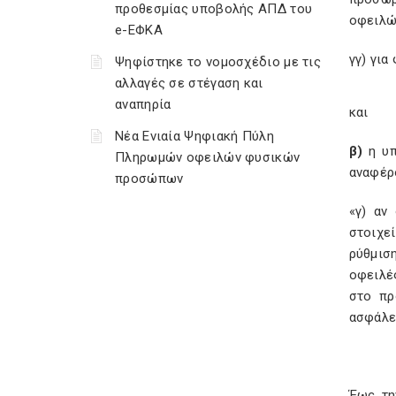
προθεσμίας υποβολής ΑΠΔ του
οφειλώ
e-ΕΦΚΑ
γγ) για
Ψηφίστηκε το νομοσχέδιο με τις
αλλαγές σε στέγαση και
αναπηρία
και
Νέα Ενιαία Ψηφιακή Πύλη
β)
η υ
Πληρωμών οφειλών φυσικών
αναφέρ
προσώπων
«γ) αν
στοιχε
ρύθμισ
οφειλέ
στο πρ
ασφάλει
Έως τη