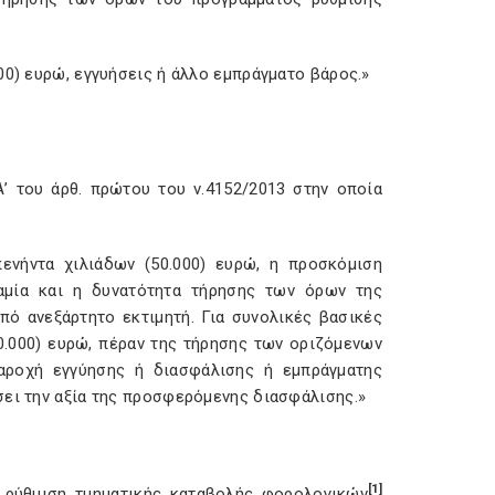
00) ευρώ, εγγυήσεις ή άλλο εμπράγματο βάρος.»
Α’ του άρθ. πρώτου του ν.4152/2013 στην οποία
ενήντα χιλιάδων (50.000) ευρώ, η προσκόμιση
αμία και η δυνατότητα τήρησης των όρων της
πό ανεξάρτητο εκτιμητή. Για συνολικές βασικές
0.000) ευρώ, πέραν της τήρησης των οριζόμενων
αροχή εγγύησης ή διασφάλισης ή εμπράγματης
σει την αξία της προσφερόμενης διασφάλισης.»
[1]
ε ρύθμιση τμηματικής καταβολής φορολογικών