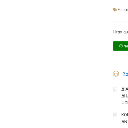
Ετικέ
Ηταν αυ
Να
Σ
ΔΙ
ΔΗ
ΦΟ
ΚΟ
ΑΝ