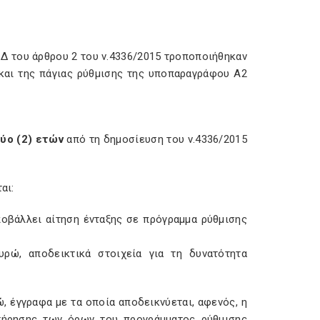
Δ του άρθρου 2 του ν.4336/2015 τροποποιήθηκαν
) και της πάγιας ρύθμισης της υποπαραγράφου Α2
ύο (2) ετών
από τη δημοσίευση του ν.4336/2015
αι:
ποβάλλει αίτηση ένταξης σε πρόγραμμα ρύθμισης
υρώ, αποδεικτικά στοιχεία για τη δυνατότητα
, έγγραφα με τα οποία αποδεικνύεται, αφενός, η
 τήρησης των όρων του προγράμματος ρύθμισης