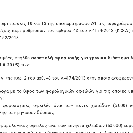
 περιπτώσεις 10 και 13 της υποπαραγράφου Δ1 της παραγράφου 
άξεις περί ρυθμίσεων του άρθρου 43 του ν.4174/2013 (Κ.Φ.Δ.
4152/2013.
ριμένα, επήλθε
αναστολή εφαρμογής για χρονικό διάστημα δ
4.8.2015)
των:
γ’ της παρ. 2 του άρθ. 43 του ν.4174/2013 στην οποία αναφέροντ
άλογα με το ύψος των φορολογικών οφειλών για τις οποίες υ
ν:
α φορολογικές οφειλές άνω των πέντε χιλιάδων (5.000) ε
λής των μηνιαίων δόσεων,
 φορολογικές οφειλές άνω των πενήντα χιλιάδων (50.000) ευρώ
ινή οικονομική του αδυναμία και, αφετέρου, η δυνατότητα