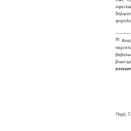
οφειλώ
δήλωση
φορολο
————
[1]
Ανασ
περίπτ
βεβαίω
βιωσιμ
κοινων
Πηγή: 