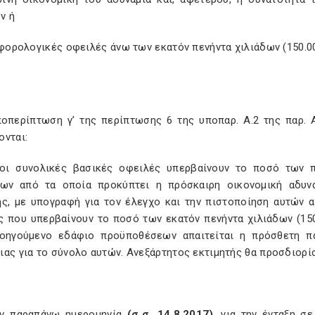
ν ή
 φορολογικές οφειλές άνω των εκατόν πενήντα χιλιάδων (150.0
ποπερίπτωση γ’ της περίπτωσης 6 της υποπαρ. Α.2 της παρ. 
ονται:
 οι συνολικές βασικές οφειλές υπερβαίνουν το ποσό των π
ίων από τα οποία προκύπτει η πρόσκαιρη οικονομική αδυν
ης, με υπογραφή για τον έλεγχο και την πιστοποίηση αυτών α
ς που υπερβαίνουν το ποσό των εκατόν πενήντα χιλιάδων (15
οηγούμενο εδάφιο προϋποθέσεων απαιτείται η πρόσθετη π
ας για το σύνολο αυτών. Ανεξάρτητος εκτιμητής θα προσδιορί
ν παραπάνω ημερομηνία
(σ.σ. 14.8.2017)
, για την ένταξη σ