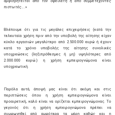
αµφισβητείται από τον οφειλέτη ή από συµµετέχοντες
πιστωτές….
»
Βλέπουμε ότι για τις μεγάλες επιχειρήσεις (κατά την
τελευταία χρήση πριν από την υποβολή της αίτησης είχαν
κύκλο εργασιών µεγαλύτερο από 2.500.000 ευρώ ή έχουν
κατά το χρόνο υποβολής της αίτησης συνολικές
υποχρεώσεις (ληξιπρόθεσµες ή µη) υψηλότερες από
2.000.000 ευρώ.) η χρήση εμπειρογνώμονα είναι
υποχρεωτική.
Παρόλα αυτά, άποψή μας είναι ότι ακόμη και στις
περιπτώσεις όπου η χρήση εμπειρογνώμονα είναι
προαιρετική, καλό είναι να ορίζεται εμπειρογνώμονας. Το
γεγονός ότι η χρήση εμπειρογνώμονα πρέπει να
συμφωνηθεί από αμφότερα τα μέρη καθώς και η