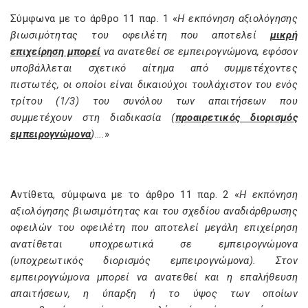
Σύμφωνα με το άρθρο 11 παρ. 1 «
Η εκπόνηση αξιολόγησης
βιωσιµότητας του οφειλέτη που αποτελεί
µικρή
επιχείρηση µπορεί
να ανατεθεί σε εµπειρογνώµονα, εφόσον
υποβάλλεται σχετικό αίτηµα από συµµετέχοντες
πιστωτές, οι οποίοι είναι δικαιούχοι τουλάχιστον του ενός
τρίτου (1/3) του συνόλου των απαιτήσεων που
συµµετέχουν στη διαδικασία (
προαιρετικός διορισµός
εµπειρογνώµονα
)….
»
Αντίθετα, σύμφωνα με το άρθρο 11 παρ. 2 «
Η εκπόνηση
αξιολόγησης βιωσιµότητας και του σχεδίου αναδιάρθρωσης
οφειλών του οφειλέτη που αποτελεί µεγάλη επιχείρηση
ανατίθεται υποχρεωτικά σε εµπειρογνώµονα
(υποχρεωτικός διορισµός εµπειρογνώµονα). Στον
εµπειρογνώµονα µπορεί να ανατεθεί και η επαλήθευση
απαιτήσεων, η ύπαρξη ή το ύψος των οποίων