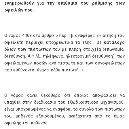
ενημερωθούν για την επιθυμία του ρύθμισης των
οφειλών του;
Ο νόμος 4469 στο άρθρο 5 παρ. 1β αναφέρει: «Η αίτηση του
οφειλέτη περιέχει υποχρεωτικά τα εξής… β)
κατάλογο
όλων των πιστωτών
του με πλήρη στοιχεία (επωνυµία,
διεύθυνση, Α.Φ.Μ., τηλέφωνο, ηλεκτρονική διεύθυνση), των
οφειλοµένων ποσών ανά πιστωτή και των συνοφειλετών
που ευθύνονται έναντι κάθε πιστωτή…».
Ο νόμος κάνει ξεκάθαρο ότι όποιος αποφασίσει να
υπαχθεί στην διαδικασία του εξωδικαστικού μηχανισμού,
είναι υποχρεωμένος να αναφέρει το σύνολο των πιστωτών
του, μηδενός εξαιρουμένου, ανεξάρτητα από το ύψος
οφειλής του καθενός.