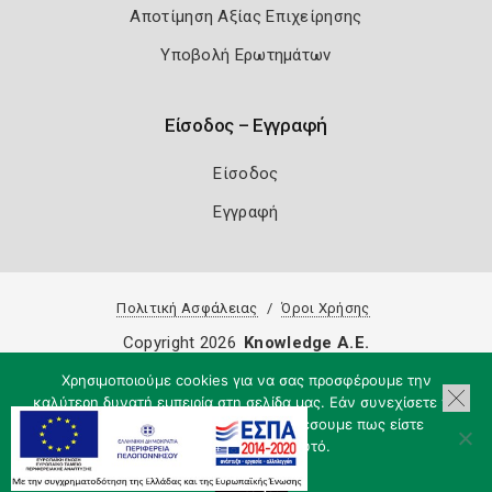
Αποτίμηση Αξίας Επιχείρησης
Υποβολή Ερωτημάτων
Είσοδος – Εγγραφή
Είσοδος
Εγγραφή
Πολιτική Ασφάλειας
Όροι Χρήσης
Copyright 2026
Knowledge A.E.
Χρησιμοποιούμε cookies για να σας προσφέρουμε την
καλύτερη δυνατή εμπειρία στη σελίδα μας. Εάν συνεχίσετε να
χρησιμοποιείτε τη σελίδα, θα υποθέσουμε πως είστε
ικανοποιημένοι με αυτό.
Εντάξει