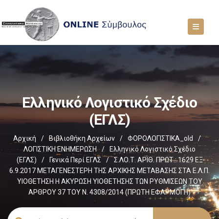
Ελληνικό Λογιστικό Σχέδιο
(ΕΓΛΣ)
Αρχική
/
Βιβλιοθήκη Αρχείων
/
ΦΟΡΟΛΟΓΙΣΤΙΚΑ_old
/
ΛΟΓΙΣΤΙΚΗ ΕΝΗΜΕΡΩΣΗ
/
Ελληνικό Λογιστικό Σχέδιο
(ΕΓΛΣ)
/
Γενικά Περί ΕΓΛΣ
/
Σ.ΛΟ.Τ. ΑΡΙΘ. ΠΡΩΤ.: 1629 ΕΞ
6.9.2017 ΜΕΤΑΓΕΝΕΣΤΕΡΗ ΤΗΣ ΑΡΧΙΚΗΣ ΜΕΤΑΒΑΣΗΣ ΣΤΑ Ε.Λ.Π.
ΥΙΟΘΕΤΗΣΗ Η ΑΚΥΡΩΣΗ ΥΙΟΘΕΤΗΣΗΣ ΤΩΝ ΡΥΘΜΙΣΕΩΝ ΤΟΥ
ΑΡΘΡΟΥ 37 ΤΟΥ Ν. 4308/2014 (ΠΡΩΤΗ ΕΦΑΡΜΟΓΗ)