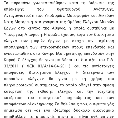
Τα παραπάνω γνωστοποιήθηκαν κατά τη διάρκεια της
επίσκεψης του υφυπουργού Ανάπτυξης,
Ανταγωνιστικότητας, Υποδομών, Μεταφορών και Δικτύων
Νότη Μηταράκη στα γραφεία της Ομάδας Ελέγχου Μικρών
Έργων στο κέντρο της Αθήνας, η οποία συστήθηκε με
Υπουργική Απόφαση. Η ομάδα έχει ως έργο τον διοικητικό
έλεγχο των μικρών έργων, με στόχο την ταχύτερη
αποπληρωμή των επιχορηγήσεων στους επενδυτές και
εγκαταστάθηκε στο Κέντρο Εξυπηρέτησης Επενδυτών στην
Κοραή. Ο έλεγχος θα γίνει με βάσει τις διατάξει του Π.Δ.
33/2011 ( ΦΕΚ 83/Α/14-04-2011) και τις αντίστοιχες
αποφάσεις Διοικητικού Ελέγχου. Η διενέργεια των
παραπάνω ελέγχων θα γίνει με τη χρήση του
πληροφοριακού συστήματος, το οποίο οδηγεί στην άμεση
κατάρτιση της έκθεσης ελέγχου και την ταχύτατη
κατάρτιση του εισηγητικού σημειώματος και των
αποφάσεων ολοκλήρωσης Σε δηλώσεις του, ο υφυπουγός
σημείωσε ότι «σε ένα ιδιαίτερα δύσκολο οικονομικό
περιβάλλον, το υπουργείο κάνει ότι είναι ανθρωπίνως