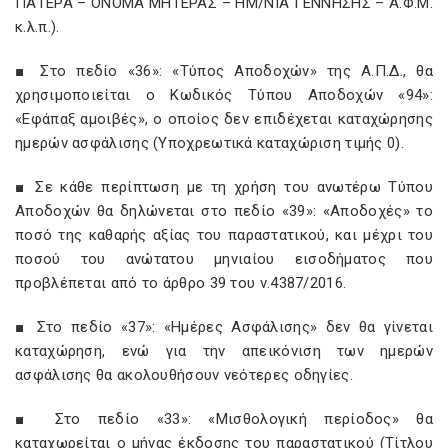
ΠΑΤΕΡΑ – ΟΝΟΜΑ ΜΗΤΕΡΑΣ – ΗΜ/ΝΙΑ ΓΕΝΝΗΣΗΣ – Α.Φ.Μ.
κ.λ.π.).
■ Στο πεδίο «36»: «Τύπος Αποδοχών» της Α.Π.Δ., θα
χρησιμοποιείται ο Κωδικός Τύπου Αποδοχών «94»:
«Εφάπαξ αμοιβές», ο οποίος δεν επιδέχεται καταχώρησης
ημερών ασφάλισης (Υποχρεωτικά καταχώριση τιμής 0).
■ Σε κάθε περίπτωση με τη χρήση του ανωτέρω Τύπου
Αποδοχών θα δηλώνεται στο πεδίο «39»: «Αποδοχές» το
ποσό της καθαρής αξίας του παραστατικού, και μέχρι του
ποσού του ανώτατου μηνιαίου εισοδήματος που
προβλέπεται από το άρθρο 39 του ν.4387/2016.
■ Στο πεδίο «37»: «Ημέρες Ασφάλισης» δεν θα γίνεται
καταχώρηση, ενώ για την απεικόνιση των ημερών
ασφάλισης θα ακολουθήσουν νεότερες οδηγίες.
■ Στο πεδίο «33»: «Μισθολογική περίοδος» θα
καταχωρείται ο μήνας έκδοσης του παραστατικού (Τίτλου