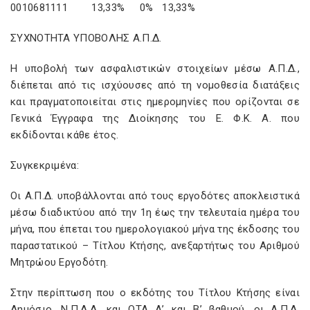
0010681111 13,33% 0% 13,33%
ΣΥΧΝΟΤΗΤΑ ΥΠΟΒΟΛΗΣ Α.Π.Δ.
Η υποβολή των ασφαλιστικών στοιχείων μέσω Α.Π.Δ.,
διέπεται από τις ισχύουσες από τη νομοθεσία διατάξεις
και πραγματοποιείται στις ημερομηνίες που ορίζονται σε
Γενικά Έγγραφα της Διοίκησης του Ε. Φ.Κ. Α. που
εκδίδονται κάθε έτος.
Συγκεκριμένα:
Οι Α.Π.Δ. υποβάλλονται από τους εργοδότες αποκλειστικά
μέσω διαδικτύου από την 1η έως την τελευταία ημέρα του
μήνα, που έπεται του ημερολογιακού μήνα της έκδοσης του
παραστατικού – Τίτλου Κτήσης, ανεξαρτήτως του Αριθμού
Μητρώου Εργοδότη.
Στην περίπτωση που ο εκδότης του Τίτλου Κτήσης είναι
Δημόσιο, Ν.Π.Δ.Δ. και ΟΤΑ Α’ και Β’ βαθμού, οι Α.Π.Δ.