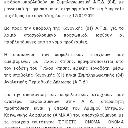
εφόσον υποβληθούν με Συμπληρωματική Α.Π.Δ. (04), με
μαγνητικό ή ψηφιακό μέσο, στην αρμόδια Τοπική Υπηρεσία
της έδρας του εργοδότη, έως τις 12/04/2019.
Ως προς την υποβολή της Κανονικής (01) Α.Π.Δ., για το
λοιπό απασχολούμενο προσωπικό, ισχύουν οι
προβλεπόμενες από το νόμο προθεσμίες.
Η απεικόνιση των ασφαλιστικών στοιχείων των
αμειβόμενων με Τίτλους Κτήσης, πραγματοποιείται από
τον εκδότη του Τίτλου Κτήσης, εφεξής εργοδότη, μέσω
της υποβολής Κανονικής (01) ή/και Συμπληρωματικής (04)
Αναλυτικής Περιοδικής Δήλωσης (Α.Π.Δ.).
Για την απεικόνιση των ασφαλιστικών στοιχείων των
ανωτέρω ασφαλισμένων στην Α.Π.Δ., απαραίτητη
προϋπόθεση είναι η ύπαρξη του Αριθμού Μητρώου
Κοινωνικής Ασφάλισης (Α.Μ.Κ.Α.) του απασχολούμενου, με
τα στοιχεία ταυτότητας (ΕΠΙΘΕΤΟ – ΟΝΟΜΑ – ΟΝΟΜΑ