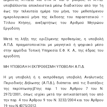
υποβάλλονται αποκλειστικά μέσω διαδικτύου από την 1η
έως την τελευταία ημέρα του μήνα, του μεθεπόμενου
ημερολογιακού μήνα της έκδοσης του παραστατικού –
Τίτλου Κτήσης, ανεξαρτήτως του Αριθμού Μητρώου
Εργοδότη.
Μετά τη λήξη της οριζόμενης προθεσμίας, η υποβολή
Α.Π.Δ. πραγματοποιείται με μαγνητικό ή ψηφιακό μέσο
στην αρμόδια Τοπική Υπηρεσία Ε.Φ. Κ. Α., της έδρας του
εργοδότη.
ΜΗ ΥΠΟΒΟΛΗ Η ΕΚΠΡΟΘΕΣΜΗ ΥΠΟΒΟΛΗ Α.Π.Δ.
Η μη υποβολή ή η εκπρόθεσμη υποβολή Αναλυτικής
Περιοδικής Δήλωσης (Α.Π.Δ.), διέπεται από τις διατάξεις
της περίπτωσηςβ’της παρ. 1 του Άρθρου 7 του Ν.
2972/2001, όπως ισχύει μετά την αντικατάστασή του από
την παρ. 4 του Άρθρου 9 του Ν. 3232/2004 και του Άρθρου
19 του Ν.4075/2012.