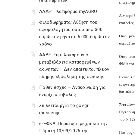
δικαιωμάτων
επιχειρημ
ΑΑΔΕ: Πλατφόρμα myAGRO
Δεν οφεί
Φιλοδωρήματα: Αύξηση του
εταιρείες
αφορολόγητου ορίου από 300
Οταν μετ
ευρώ τον μήνα σε 6.000 ευρώ τον
υπεραξία
χρόνο
ΑΑΔΕ: Ξεμπλοκάρουν οι
Οταν αποχ
μεταβιβάσεις κατασχεμένων
ΦΜΑ τότε
ακινήτων – Δεν απαιτείται πλέον
πλήρης εξόφληση της οφειλής
Εκτός τω
ευεργετή
Πόθεν έσχες – Ανακοίνωση για
διατάξεω
έναρξη υποβολής
Ξεκινώντ
Σε λειτουργία το gov.gr
Περιορισ
messenger
του Ν.12
e-ΕΦΚΑ: Παράταση μέχρι και την
Πέμπτη 10/09/2026 της
Πιο συγκ