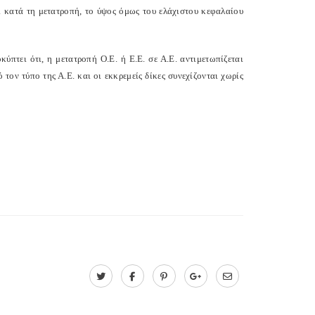
 κατά τη μετατροπή, το ύψος όμως του ελάχιστου κεφαλαίου
πτει ότι, η μετατροπή Ο.Ε. ή Ε.Ε. σε Α.Ε. αντιμετωπίζεται
τον τύπο της Α.Ε. και οι εκκρεμείς δίκες συνεχίζονται χωρίς