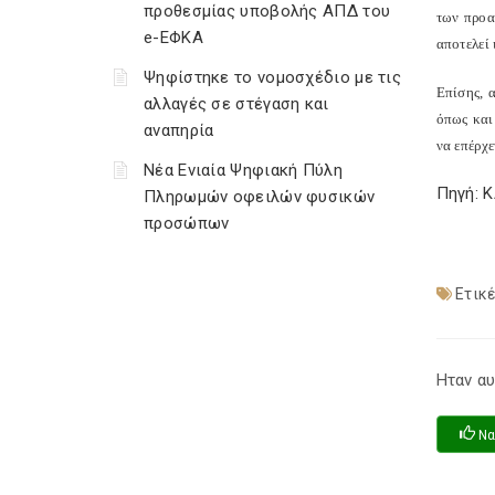
προθεσμίας υποβολής ΑΠΔ του
των προα
e-ΕΦΚΑ
αποτελεί 
Ψηφίστηκε το νομοσχέδιο με τις
Επίσης, 
αλλαγές σε στέγαση και
όπως και 
αναπηρία
να επέρχε
Νέα Ενιαία Ψηφιακή Πύλη
Πηγή: 
Πληρωμών οφειλών φυσικών
προσώπων
Ετικέ
Ηταν αυ
Να