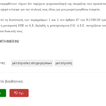
ναφερθέντων νόμων δεν παρέχουν φοροαπαλλαγή της υπεραξίας που προκύπτει
ισχυρό κίνητρο για την επιλογή τους ιδίως για μια μικρού μεγέθους εταιρεία.
από τη διατύπωση των παραγράφων 1 και 2 του άρθρου 67 του Ν.2190/20 προκύ
η μετατροπή ΕΠΕ σε Α.Ε. Δηλαδή, η μετατρεπόμενη Ο.Ε. ή Ε.Ε. συνεχίζεται υπό 
ται διακοπή τους.
KATHIMERINI
τες:
μετατροπες επιχειρησεων
μετατροπη
τό βοηθητικό;
ι
Οχι