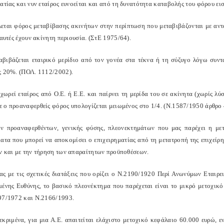
ατίας και νυν εταίρος ευνοείται και από τη δυνατότητα καταβολής του φόρου εισο
λεται φόρος μεταβίβασης ακινήτων στην περίπτωση που μεταβιβάζονται με αντά
 αυτές έχουν ακίνητη περιουσία. (ΣτΕ 1975/64).
αβιβάζεται εταιρικό μερίδιο από τον γονέα στα τέκνα ή τη σύζυγο λόγω συντ
ς 20%. (ΠΟΛ. 1112/2002).
ωρεί εταίρος από Ο.Ε. ή Ε.Ε. και παίρνει τη μερίδα του σε ακίνητα (χωρίς λύ
 ο προαναφερθείς φόρος υπολογίζεται μειωμένος στο 1/4. (Ν.1587/1950 άρθρο 
ν προαναφερθέντων, γενικής φύσης, πλεονεκτημάτων που μας παρέχει η με
ματα που μπορεί να αποκομίσει ο επιχειρηματίας από τη μετατροπή της επιχε
ν και με την τήρηση των απαραίτητων προϋποθέσεων.
ας με τις σχετικές διατάξεις που ορίζει ο Ν.2190/1920 Περί Ανωνύμων Εταιρε
μένης Ευθύνης, το βασικό πλεονέκτημα που παρέχεται είναι το μικρό μετοχικό
97/1972 και Ν.2166/1993.
εκριμένα, για μια Α.Ε. απαιτείται ελάχιστο μετοχικό κεφάλαιο 60.000 ευρώ, ε