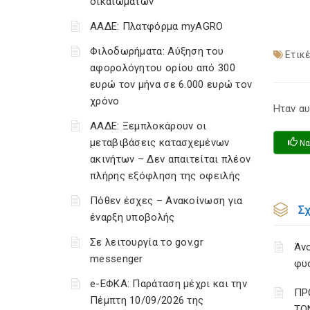
δικαιωμάτων
ΑΑΔΕ: Πλατφόρμα myAGRO
Φιλοδωρήματα: Αύξηση του
Ετικέ
αφορολόγητου ορίου από 300
ευρώ τον μήνα σε 6.000 ευρώ τον
χρόνο
Ηταν αυ
ΑΑΔΕ: Ξεμπλοκάρουν οι
μεταβιβάσεις κατασχεμένων
Να
ακινήτων – Δεν απαιτείται πλέον
πλήρης εξόφληση της οφειλής
Πόθεν έσχες – Ανακοίνωση για
Σ
έναρξη υποβολής
Σε λειτουργία το gov.gr
Άνο
messenger
φυ
e-ΕΦΚΑ: Παράταση μέχρι και την
ΠΡ
Πέμπτη 10/09/2026 της
ΤΟ