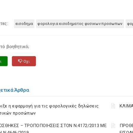
τες:
εισοδημα
φορολογια εισοδηματος φυσικων προσωπων
φο
τό βοηθητικό;
ι
Οχι
χετικά Άρθρα
ιξε η εφαρμογή για τις φορολογικές δηλώσεις
ΚΛΙΜΑ
σικών προσώπων
ΟΣΘΗΚΕΣ – ΤΡΟΠΟΠΟΙΗΣΕΙΣ ΣΤΟΝ Ν.4172/2013 ΜΕ
ΠΡΟΘΕ
Ν Ν.4646/2019
ΕΙΣΟΔ