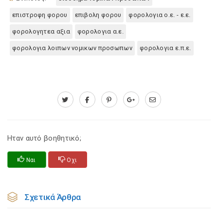
επιστροφη φορου
επιβολη φορου
φορολογια ο.ε. - ε.ε.
φορολογητεα αξια
φορολογια α.ε.
φορολογια λοιπων νομικων προσωπων
φορολογια ε.π.ε.
Ηταν αυτό βοηθητικό;
Ναι
Οχι
Σχετικά Άρθρα