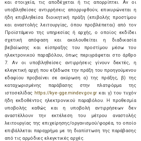
και στοιχεία, τις αποδέχεται ή τις απορρίπτει. Αν οι
υποβληθείσες αντιρρήσεις απορριφθούν, επικυρώνεται η
ήδη επιβληθείσα διοικητική πράξη (επιβολής προστίμου
και αναστολής λειτουργίας, όπου προβλέπεται) από τον
Προϊστάμενο της υπηρεσίας ή αρχής, ο οποίος εκδίδει
σχετική απόφαση και ακολουθείται η διαδικασία
βεβαίωσης και είσπραξης του προστίμου μέσω του
ηλεκτρονικού παραβόλου, όπως περιγράφεται στο άρθρο
7. Αν οι υποβληθείσες αντιρρήσεις γίνουν δεκτές, η
ελεγκτική αρχή που εξέδωσε την πράξη του προηγούμενου
εδαφίου προβαίνει σε ακύρωση α) της πράξης, β) της
καταχωρισμένης παράβασης στην πλατφόρμα της
ιστοσελίδας
https://kye-gge.mindev.gov.gr
και γ) του τυχόν
ήδη εκδοθέντος ηλεκτρονικού παραβόλου. Η προθεσμία
υποβολής καθώς και η υποβολή αντιρρήσεων δεν
αναστέλλουν την εκτέλεση του μέτρου αναστολής
λειτουργίας της επιχείρησης/οργανισμού/φορέα, το οποίο
επιβάλλεται παραχρήμα με τη διαπίστωση της παράβασης
από τις αρμόδιες ελεγκτικές αρχές.