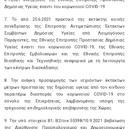
Δημόσιας Υγείας έναντι του κορωνοϊού COVID-19.
7. Το από 25.6.2021 πρακτικό της έκτακτης κοινής
συνεδρίασης της Επιτροπής Αντιμετώπισης Έκτακτων
Συμβάντων Δημόσιας Υγείας από Λοιμογόνους
Παράγοντες, της Εθνικής Επιτροπής Προστασίας Δημόσιας
Υγείας έναντι του κορωνοϊού COVID-19, της Εθνικής
Επιτροπής Εμβολιασμών και της Εθνικής Επιτροπής
Βιοηθικής και Τεχνοηθικής αναφορικά με τη λειτουργία
των κέντρων διασκέδασης.
8. Την ανάγκη προσαρμογής των ισχυόντων έκτακτων
μέτρων προστασίας της δημόσιας υγείας από τον κίνδυνο
περαιτέρω διασποράς του κορωνοϊού COVID-19 στο
σύνολο της Επικράτειας, λαμβανομένης υπόψη της
τρέχουσας επιδημιολογικής επιβάρυνσης της Χώρας.
9. Την υπό στοιχεία Β1, Β2/οικ.55398/10.9.2021 βεβαίωση
της Διεύθυνσης Προϋπολογισμού και Δημοσιονομικών