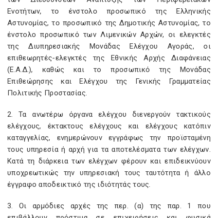
Ενοτήτων, το ένστολο προσωπικό της Ελληνικής
Αστυνομίας, το προσωπικό της Δημοτικής Αστυνομίας, το
ένστολο προσωπικό των Λιμενικών Αρχών, οι ελεγκτές
της Διυπηρεσιακής Μονάδας Ελέγχου Αγοράς, οι
επιθεωρητές-ελεγκτές της Εθνικής Αρχής Διαφάνειας
(Ε.Α.Δ.), καθώς και το προσωπικό της Μονάδας
Επιθεώρησης και Ελέγχου της Γενικής Γραμματείας
Πολιτικής Προστασίας.
2. Τα ανωτέρω όργανα ελέγχου διενεργούν τακτικούς
ελέγχους, έκτακτους ελέγχους και ελέγχους κατόπιν
καταγγελίας, ενημερώνουν εγγράφως την προϊσταμένη
τους υπηρεσία ή αρχή για τα αποτελέσματα των ελέγχων.
Κατά τη διάρκεια των ελέγχων φέρουν και επιδεικνύουν
υποχρεωτικώς την υπηρεσιακή τους ταυτότητα ή άλλο
έγγραφο αποδεικτικό της ιδιότητάς τους.
3. Οι αρμόδιες αρχές της περ. (α) της παρ. 1 που
επιβάλλουν πρόστιμα σε επιχειρήσεις και φυσικά