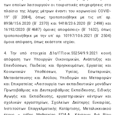
των οποίων λειτουργούν οι τουριστικές επιχειρήσεις στο
πλαίσιο της λήψης μέτρων έναντι του κορωνοϊού COVID-
19” (Β΄ 2084), όπως τροποποιήθηκε με τις υπ΄ αρ.
8958/15.6.2020 (Β΄ 2370) και 9418/23.6.2020 (Β΄ 2498) και
16192/2020 (Β΄4687) όμοιες αποφάσεις» (Β΄ 1632), όπως
τροποποιήθηκε με την υπ΄ αρ. 10197/10.6.2021 (Β΄ 2504)
όμοια απόφαση, όπως εκάστοτε ισχύει.
4. Την υπό στοιχεία Δ1α/ΓΠ.οικ.55254/9.9.2021 κοινή
απόφαση των Υπουργών Οικονομικών, Ανάπτυξης και
Επενδύσεων, Παιδείας και Θρησκευμάτων, Εργασίας και
Κοινωνικών Υποθέσεων, Υγείας, Εσωτερικών,
Μετανάστευσης και Ασύλου, Υποδομών και Μεταφορών
και Επικρατείας «Λειτουργία των εκπαιδευτικών μονάδων
Πρωτοβάθμιας και Δευτεροβάθμιας Εκπαίδευσης, Ειδικής
Αγωγής και Εκπαίδευσης, εργαστηριακών κέντρων και
σχολικών εργαστηρίων, Σχολείων Δεύτερης Ευκαιρίας,
Ινστιτούτων Επαγγελματικής Κατάρτισης, Μεταλυκειακού
έτους – τάξης Μαθητείας ΕΠΑ.Λ., Κέντρων Διά Βίου