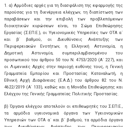
1. α) Αρμόδιες αρχές για τη διασφάλιση της εφαρμογής της
παρούσας για τη διενέργεια ελέγχων, τη διαπίστωση των
παραβάσεων και την επιβολή των προβλεπόμενων
διοικητικών κυρώσεων είναι, το Σώμα Επιθεώρησης
Εργασίας (Σ.ΕΠ.Ε.), οι Υγειονομικές Υπηρεσίες των ΟΤΑ α΄
και β΄ βαθμού, οι Διευθύνσεις Ανάπτυξης των
Περιφερειακών Ενοτήτων, η Ελληνική Αστυνομία, η
Δημοτική Αστυνομία, συμπεριλαμβανομένου του
προσωπικού του άρθρου 50 του Ν. 4753/2020 (Α΄ 227), και
οι Λιμενικές Αρχές στην περιοχή ευθύνης τους, η Γενική
Γραμματεία Εμπορίου και Προστασίας Καταναλωτή, η
Εθνική Αρχή Διαφάνειας (Ε.Α.Δ.) του άρθρου 82 του Ν.
4622/2019 (Α΄ 133), καθώς και η Μονάδα Επιθεώρησης και
Ελέγχου της Γενικής Γραμματείας Πολιτικής Προστασίας.
β) Όργανα ελέγχου αποτελούν οι επιθεωρητές του Σ.ΕΠ.Ε.,
τα αρμόδια υγειονομικά όργανα των Υγειονομικών
Υπηρεσιών των ΟΤΑ α΄ και β΄ βαθμού, τα αρμόδια όργανα
των Διευθύνσεων Ανάπτυξης των Περιφερειακών