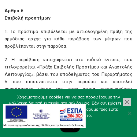
Άρθρο 6
Επιβολή προστίμων
1. Το πρόστιμο επιβάλλεται με αιτιολογημένη πράξη της
αρμόδιας αρχής για κάθε παράβαση των μέτρων που
προβλέπονται στην παρούσα.
2. Η παράβαση καταχωρείται στο ειδικό έντυπο, που
τιτλοφορείται «Πράξη Επιβολής Προστίμου και Αναστολής
Λειτουργίας», βάσει του υποδείγματος του Παραρτήματος
V που επισυνάπτεται στην παρούσα και αποτελεί
αναπόσπαστο μέρος της, στην οποία καταχωρούνται
υποχρεωτικά τα στοιχεία του παραβάτη, ο Α.Φ.Μ. και ο
Χρησιμοποιούμε cookies για να σας προσφέρουμε την
καλύτερη δυνατή εμπειρία στη σελίδα μας. Εάν συνεχίσετε να
Αριθμός Αστυνομικής Ταυτότητας/Διαβατηρίου,
χρησιμοποιείτε τη σελίδα, θα υποθέσουμε πως είστε
περιγράφεται η διαπιστωθείσα παράβαση και αναγράφεται
ικανοποιημένοι με αυτό.
το ύψος του επιβαλλόμενου προστίμου. Η πράξη
συμπληρώνεται εις τριπλούν από το όργανο ελέγχου.
Εντάξει
Ακολούθως, ένα (1) αντίγραφο επιδίδεται στον