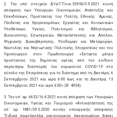
2. Την υπό στοιχεία Δ1α/ΓΠ.οικ.53950/3.9.2021 κοινή
απόφαση των Υπουργών Οικονομικών, Ανάπτυξης και
Επενδύσεων, Προστασίας του Πολίτη, Εθνικής `Αμυνας,
Παιδείας και Θρησκευμάτων, Εργασίας και Κοινωνικών
Υποθέσεων, Υγείας, Πολιτισμού και Αθλητισμού,
Δικαιοσύνης, Εσωτερικών, Μετανάστευσης και Ασύλου,
Ψηφιακής Διακυβέρνησης, Υποδομών και Μεταφορών,
Ναυτιλίας και Νησιωτικής Πολιτικής, Επικρατείας και του
Υφυπουργού στον Πρωθυπουργό «Έκτακτα μέτρα
προστασίας της δημόσιας υγείας από τον κίνδυνο
περαιτέρω διασποράς του κορωνοϊού COVID-19 στο
σύνολο της Επικράτειας για το διάστημα από τη Δευτέρα, 6
Σεπτεμβρίου 2021 και ώρα 6:00 έως και τη Δευτέρα, 13
Σεπτεμβρίου 2021 και ώρα 6:00» (Β΄ 4054).
3. Την υπ΄ αρ. 6632/16.4.2021 κοινή απόφαση των Υπουργών
Οικονομικών, Υγείας και Τουρισμού «Αντικατάσταση της
υπ΄ αρ. 1881/29.5.2020 κοινής υπουργικής απόφασης
“Ειδικά πρωτόκολλα υγειονομικού περιεχομένου βάσει