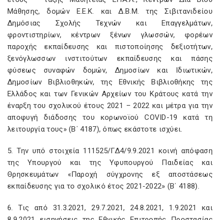
Μάθησης, δομών Ε.Ε.Κ. και Δ.Β.Μ. της Σιβιτανιδείου
Δημόσιας Σχολής Τεχνών και Επαγγελμάτων,
φροντιστηρίων, κέντρων ξένων γλωσσών, φορέων
παροχής εκπαίδευσης και πιστοποίησης δεξιοτήτων,
ξενόγλωσσων ινστιτούτων εκπαίδευσης και πάσης
φύσεως συναφών δομών, Δημοσίων και Ιδιωτικών,
Δημοσίων Βιβλιοθηκών, της Εθνικής Βιβλιοθήκης της
Ελλάδος και των Γενικών Αρχείων του Κράτους κατά την
έναρξη του σχολικού έτους 2021 – 2022 και μέτρα για την
αποφυγή διάδοσης του κορωνοϊού COVID-19 κατά τη
λειτουργία τους» (Β΄ 4187), όπως εκάστοτε ισχύει.
5. Την υπό στοιχεία 111525/ΓΔ4/9.9.2021 κοινή απόφαση
της Υπουργού και της Υφυπουργού Παιδείας και
Θρησκευμάτων «Παροχή σύγχρονης εξ αποστάσεως
εκπαίδευσης για το σχολικό έτος 2021-2022» (Β΄ 4188).
6. Τις από 31.3.2021, 29.7.2021, 24.8.2021, 1.9.2021 και
8.9.2021 εισηγήσεις της Εθνικής Επιτροπής Προστασίας