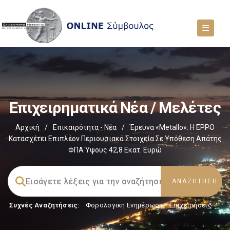
Επιχειρηματικά Νέα / Μελέτες
Αρχική
/
Επικαιρότητα - Νέα
/
Έρευνα «Metallo»: Η EPPO
Κατασχέτει Επιπλέον Περιουσιακά Στοιχεία Σε Υπόθεση Απάτης
ΦΠΑ Ύψους 42,8 Εκατ. Ευρώ
Συχνές Αναζητήσεις:
Φορολογικη Ενημέρωση
,
Επιχειρήσεις