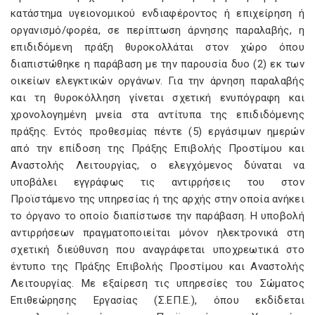
κατάστημα υγειονομικού ενδιαφέροντος ή επιχείρηση ή
οργανισμό/φορέα, σε περίπτωση άρνησης παραλαβής, η
επιδιδόμενη πράξη θυροκολλάται στον χώρο όπου
διαπιστώθηκε η παράβαση με την παρουσία δυο (2) εκ των
οικείων ελεγκτικών οργάνων. Για την άρνηση παραλαβής
και τη θυροκόλληση γίνεται σχετική ενυπόγραφη και
χρονολογημένη μνεία στα αντίτυπα της επιδιδόμενης
πράξης. Εντός προθεσμίας πέντε (5) εργάσιμων ημερών
από την επίδοση της Πράξης Επιβολής Προστίμου και
Αναστολής Λειτουργίας, ο ελεγχόμενος δύναται να
υποβάλει εγγράφως τις αντιρρήσεις του στον
Προϊστάμενο της υπηρεσίας ή της αρχής στην οποία ανήκει
το όργανο το οποίο διαπίστωσε την παράβαση. Η υποβολή
αντιρρήσεων πραγματοποιείται μόνον ηλεκτρονικά στη
σχετική διεύθυνση που αναγράφεται υποχρεωτικά στο
έντυπο της Πράξης Επιβολής Προστίμου και Αναστολής
Λειτουργίας. Με εξαίρεση τις υπηρεσίες του Σώματος
Επιθεώρησης Εργασίας (Σ.ΕΠ.Ε.), όπου εκδίδεται