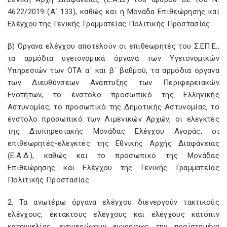
4622/2019 (Α΄ 133), καθώς και η Μονάδα Επιθεώρησης και
Ελέγχου της Γενικής Γραμματείας Πολιτικής Προστασίας.
β) Όργανα ελέγχου αποτελούν οι επιθεωρητές του Σ.ΕΠ.Ε.,
τα αρμόδια υγειονομικά όργανα των Υγειονομικών
Υπηρεσιών των ΟΤΑ α΄ και β΄ βαθμού, τα αρμόδια όργανα
των Διευθύνσεων Ανάπτυξης των Περιφερειακών
Ενοτήτων, το ένστολο προσωπικό της Ελληνικής
Αστυνομίας, το προσωπικό της Δημοτικής Αστυνομίας, το
ένστολο προσωπικό των Λιμενικών Αρχών, οι ελεγκτές
της Διυπηρεσιακής Μονάδας Ελέγχου Αγοράς, οι
επιθεωρητές-ελεγκτές της Εθνικής Αρχής Διαφάνειας
(Ε.Α.Δ.), καθώς και το προσωπικό της Μονάδας
Επιθεώρησης και Ελέγχου της Γενικής Γραμματείας
Πολιτικής Προστασίας.
2. Τα ανωτέρω όργανα ελέγχου διενεργούν τακτικούς
ελέγχους, έκτακτους ελέγχους και ελέγχους κατόπιν
καταγγελίας, ενημερώνουν εγγράφως την προϊσταμένη