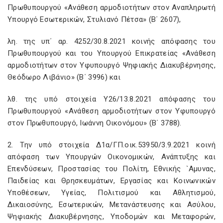
Πρωθυπουργού «Ανάθεση αρμοδιοτήτων στον Αναπληρωτή
Υπουργό Εσωτερικών, Στυλιανό Πέτσα» (Β΄ 2607),
λη. της υπ΄ αρ. 4252/30.8.2021 κοινής απόφασης του
Πρωθυπουργού και του Υπουργού Επικρατείας «Ανάθεση
αρμοδιοτήτων στον Υφυπουργό Ψηφιακής Διακυβέρνησης,
Θεόδωρο Λιβάνιο» (Β΄ 3996) και
λθ. της υπό στοιχεία Υ26/13.8.2021 απόφασης του
Πρωθυπουργού «Ανάθεση αρμοδιοτήτων στον Υφυπουργό
στον Πρωθυπουργό, Ιωάννη Οικονόμου» (Β΄ 3788).
2. Την υπό στοιχεία Δ1α/ΓΠ.οικ.53950/3.9.2021 κοινή
απόφαση των Υπουργών Οικονομικών, Ανάπτυξης και
Επενδύσεων, Προστασίας του Πολίτη, Εθνικής `Αμυνας,
Παιδείας και Θρησκευμάτων, Εργασίας και Κοινωνικών
Υποθέσεων, Υγείας, Πολιτισμού και Αθλητισμού,
Δικαιοσύνης, Εσωτερικών, Μετανάστευσης και Ασύλου,
Ψηφιακής Διακυβέρνησης, Υποδομών και Μεταφορών,