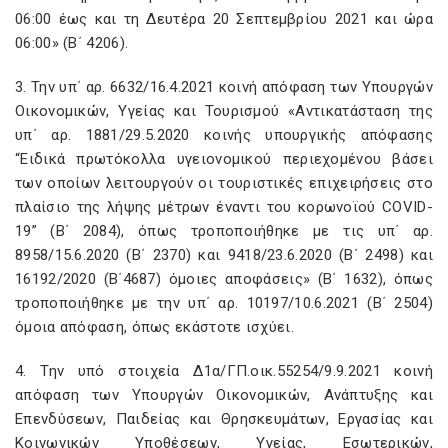
06:00 έως και τη Δευτέρα 20 Σεπτεμβρίου 2021 και ώρα
06:00» (Β΄ 4206).
3. Την υπ΄ αρ. 6632/16.4.2021 κοινή απόφαση των Υπουργών
Οικονομικών, Υγείας και Τουρισμού «Αντικατάσταση της
υπ΄ αρ. 1881/29.5.2020 κοινής υπουργικής απόφασης
“Ειδικά πρωτόκολλα υγειονομικού περιεχομένου βάσει
των οποίων λειτουργούν οι τουριστικές επιχειρήσεις στο
πλαίσιο της λήψης μέτρων έναντι του κορωνοϊού COVID-
19” (Β΄ 2084), όπως τροποποιήθηκε με τις υπ΄ αρ.
8958/15.6.2020 (Β΄ 2370) και 9418/23.6.2020 (Β΄ 2498) και
16192/2020 (Β΄4687) όμοιες αποφάσεις» (Β΄ 1632), όπως
τροποποιήθηκε με την υπ΄ αρ. 10197/10.6.2021 (Β΄ 2504)
όμοια απόφαση, όπως εκάστοτε ισχύει.
4. Την υπό στοιχεία Δ1α/ΓΠ.οικ.55254/9.9.2021 κοινή
απόφαση των Υπουργών Οικονομικών, Ανάπτυξης και
Επενδύσεων, Παιδείας και Θρησκευμάτων, Εργασίας και
Κοινωνικών Υποθέσεων, Υγείας, Εσωτερικών,