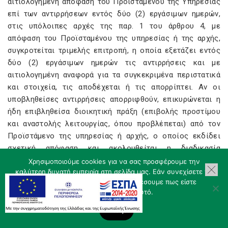
αιτιολογημένη απόφαση του Προϊσταμένου της Υπηρεσίας
επί των αντιρρήσεων εντός δύο (2) εργάσιμων ημερών,
στις υπόλοιπες αρχές της παρ. 1 του άρθρου 4, με
απόφαση του Προϊσταμένου της υπηρεσίας ή της αρχής,
συγκροτείται τριμελής επιτροπή, η οποία εξετάζει εντός
δύο (2) εργάσιμων ημερών τις αντιρρήσεις και με
αιτιολογημένη αναφορά για τα συγκεκριμένα περιστατικά
και στοιχεία, τις αποδέχεται ή τις απορρίπτει. Αν οι
υποβληθείσες αντιρρήσεις απορριφθούν, επικυρώνεται η
ήδη επιβληθείσα διοικητική πράξη (επιβολής προστίμου
και αναστολής λειτουργίας, όπου προβλέπεται) από τον
Προϊστάμενο της υπηρεσίας ή αρχής, ο οποίος εκδίδει
σχετική απόφαση και ακολουθείται η διαδικασία
βεβαίωσης και είσπραξης του προστίμου μέσω του
Χρησιμοποιούμε cookies για να σας προσφέρουμε την
καλύτερη δυνατή εμπειρία στη σελίδα μας. Εάν συνεχίσετε να
ηλεκτρονικού παραβόλου, όπως περιγράφεται στο άρθρο
χρησιμοποιείτε τη σελίδα, θα υποθέσουμε πως είστε
7. Αν οι υποβληθείσες αντιρρήσεις γίνουν δεκτές, η
ικανοποιημένοι με αυτό.
ελεγκτική αρχή που εξέδωσε την πράξη του προηγούμενου
εδαφίου προβαίνει σε ακύρωση α) της πράξης, β) της
Εντάξει
καταχωρισμένης παράβασης στην πλατφόρμα της