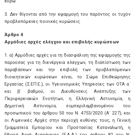
ευρώ.
3. Δεν θίγονται από την εφαρμογή του παρόντος οι τυχόν
προβλεπόμενες ποινικές κυρώσεις.
Άρθρο 4
Αρμόδιες αρχές ελέγχου και επιβολής κυρώσεων
1. α) Αρμόδιες αρχές για τη διασφάλιση της εφαρμογής της
παρούσας για τη διενέργεια ελέγχων, τη διαπίστωση των
παραβάσεων και την επιβολή των προβλεπόμενων
διοικητικών κυρώσεων είναι, το Σώμα Επιθεώρησης
Εργασίας (Σ.ΕΠ.Ε.), οι Υγειονομικές Υπηρεσίες των ΟΤΑ α΄
και β΄ βαθμού, οι Διευθύνσεις Ανάπτυξης των
Περιφερειακών Ενοτήτων, η Ελληνική Αστυνομία, η
Δημοτική Αστυνομία, συμπεριλαμβανομένου του
προσωπικού του άρθρου 50 του Ν. 4753/2020 (Α΄ 227), και
οι Λιμενικές Αρχές στην περιοχή ευθύνης τους, η Γενική
Γραμματεία Εμπορίου και Προστασίας Καταναλωτή, η
Εθνική Αρχή Διαφάνειας (Ε.Α.Δ.) του άρθρου 82 του Ν.