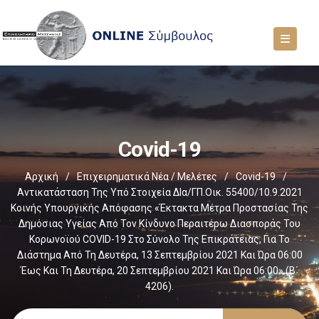
Covid-19
Αρχική
/
Επιχειρηματικά Νέα / Μελέτες
/
Covid-19
/
Αντικατάσταση Της Υπό Στοιχεία ΔΙα/ΓΠ.οικ. 55400/10.9.2021
Κοινής Υπουργικής Απόφασης «Έκτακτα Μέτρα Προστασίας Της
Δημόσιας Υγείας Από Τον Κίνδυνο Περαιτέρω Διασποράς Του
Κορωνοϊού COVID-19 Στο Σύνολο Της Επικράτειας, Για Το
Διάστημα Από Τη Δευτέρα, 13 Σεπτεμβρίου 2021 Και Ώρα 06:00
Έως Και Τη Δευτέρα, 20 Σεπτεμβρίου 2021 Και Ώρα 06:00» (Β΄
4206).