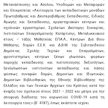
Μετανάστευσης και Ασύλου, Υποδομών και Μεταφορών
και Επικρατείας «Λειτουργία των εκπαιδευτικών μονάδων
Πρωτοβάθμιας και Δευτεροβάθμιας Εκπαίδευσης, Ειδικής
Αγωγής και Εκπαίδευσης, εργαστηριακών κέντρων και
σχολικών εργαστηρίων, Σχολείων Δεύτερης Ευκαιρίας,
Ινστιτούτων Επαγγελματικής Κατάρτισης, Μεταλυκειακού
έτους – τάξης Μαθητείας ΕΠΑ.Λ., Κέντρων Διά Βίου
Μάθησης, δομών Ε.Ε.Κ. και Δ.Β.Μ. της Σιβιτανιδείου
Δημόσιας Σχολής Τεχνών και Επαγγελμάτων,
φροντιστηρίων, κέντρων ξένων γλωσσών, φορέων
παροχής εκπαίδευσης και πιστοποίησης δεξιοτήτων,
ξενόγλωσσων ινστιτούτων εκπαίδευσης και πάσης
φύσεως συναφών δομών, Δημοσίων και Ιδιωτικών,
Δημοσίων Βιβλιοθηκών, της Εθνικής Βιβλιοθήκης της
Ελλάδος και των Γενικών Αρχείων του Κράτους κατά την
έναρξη του σχολικού έτους 2021 – 2022 και μέτρα για την
αποφυγή διάδοσης του κορωνοϊού COVID-19 κατά τη
λειτουργία τους» (Β΄ 4187), όπως εκάστοτε ισχύει.