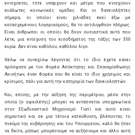
ενισχύεται, τότε υπάρχουν και μέτρα που ενισχύουν
ευάλωτες κοινωνικές ομάδες. Και οι δανειολήπτες
σήμερα, οι οποίοι είναι χιλιάδες εκεί έξω με
κατασχεμένους λογαριασμούς, θα το αντιληφθούν πλήρως.
Είναι άνθρωποι οι οποίοι θα δουν ουσιαστικά αυτό που
λέτε, μια ενίσχυση του εισοδήματος της τάξης των 350
ευρώ. Δεν είναι καθόλου, καθόλου λίγο.
Θέλω να συνεχίσω λέγοντας ότι το ίδιο έχετε κάνει
πρόσφατα με τον Φορέα Απόκτησης και Επαναμίσθωσης
Ακινήτων, έναν Φορέα που θα είναι το ίδιο χρήσιμος και
κρίσιμος, πάλι για αυτή την κατηγορία των δανειοληπτών.
Και, επίσης, με την αύξηση της περιμέτρου, μέσα στην
οποία (ο οφειλέτης) μπορεί να εντάσσεται υποχρεωτικά
στον Εξωδικαστικό Μηχανισμό. Γιατί και αυτό είναι
σημαντικό και σε μια τέτοια κατεύθυνση, βλέποντας το
πνεύμα της κυβέρνησης και του Υπουργείου, καλό θα ήταν
να δείτε, μήπως μπορέσουμε να αυξήσουμε και άλλο αυτή