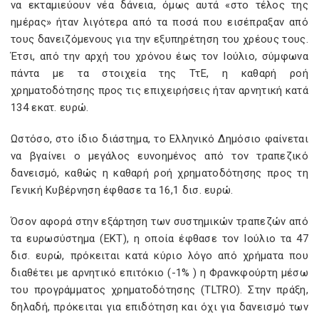
να εκταμιεύουν νέα δάνεια, όμως αυτά «στο τέλος της
ημέρας» ήταν λιγότερα από τα ποσά που εισέπραξαν από
τους δανειζόμενους για την εξυπηρέτηση του χρέους τους.
Έτσι, από την αρχή του χρόνου έως τον Ιούλιο, σύμφωνα
πάντα με τα στοιχεία της ΤτΕ, η καθαρή ροή
χρηματοδότησης προς τις επιχειρήσεις ήταν αρνητική κατά
134 εκατ. ευρώ.
Ωστόσο, στο ίδιο διάστημα, το Ελληνικό Δημόσιο φαίνεται
να βγαίνει ο μεγάλος ευνοημένος από τον τραπεζικό
δανεισμό, καθώς η καθαρή ροή χρηματοδότησης προς τη
Γενική Κυβέρνηση έφθασε τα 16,1 δισ. ευρώ.
Όσον αφορά στην εξάρτηση των συστημικών τραπεζών από
τα ευρωσύστημα (ΕΚΤ), η οποία έφθασε τον Ιούλιο τα 47
δισ. ευρώ, πρόκειται κατά κύριο λόγο από χρήματα που
διαθέτει με αρνητικό επιτόκιο (-1% ) η Φρανκφούρτη μέσω
του προγράμματος χρηματοδότησης (TLTRO). Στην πράξη,
δηλαδή, πρόκειται για επιδότηση και όχι για δανεισμό των