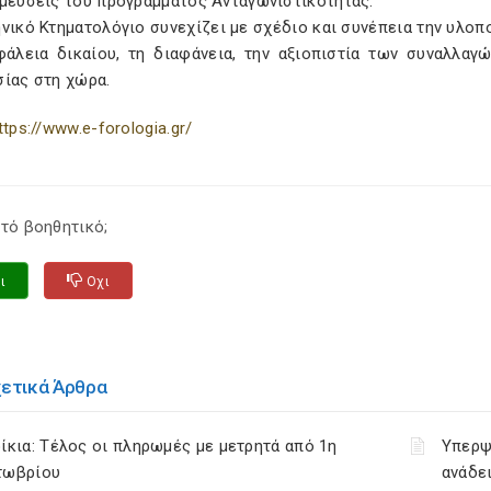
σμεύσεις του προγράμματος Ανταγωνιστικότητας.
νικό Κτηματολόγιο συνεχίζει με σχέδιο και συνέπεια την υλοπ
φάλεια δικαίου, τη διαφάνεια, την αξιοπιστία των συναλλαγ
σίας στη χώρα.
ttps://www.e-forologia.gr/
τό βοηθητικό;
ι
Οχι
χετικά Άρθρα
ίκια: Τέλος οι πληρωμές με μετρητά από 1η
Υπερψ
τωβρίου
ανάδει