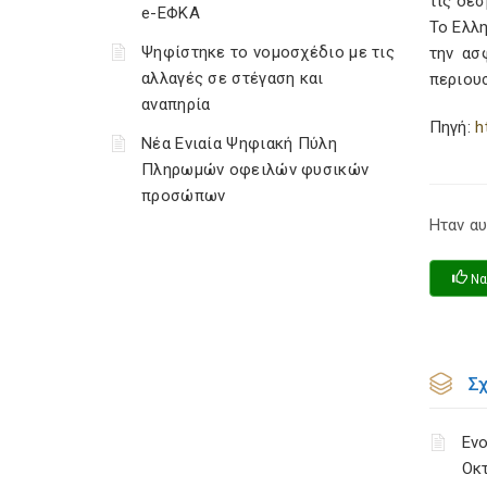
τις δε
e-ΕΦΚΑ
Το Ελλη
Ψηφίστηκε το νομοσχέδιο με τις
την ασ
αλλαγές σε στέγαση και
περιου
αναπηρία
Πηγή:
h
Νέα Ενιαία Ψηφιακή Πύλη
Πληρωμών οφειλών φυσικών
προσώπων
Ηταν αυ
Να
Σ
Ενο
Οκ