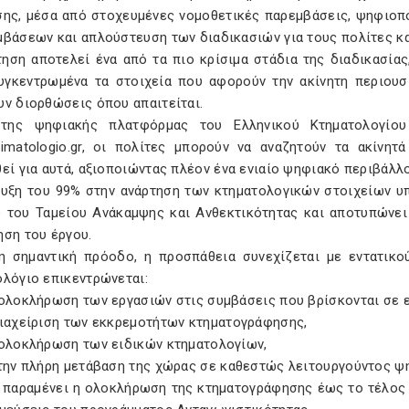
σης, μέσα από στοχευμένες νομοθετικές παρεμβάσεις, ψηφιοπ
μβάσεων και απλούστευση των διαδικασιών για τους πολίτες κα
τηση αποτελεί ένα από τα πιο κρίσιμα στάδια της διαδικασία
υγκεντρωμένα τα στοιχεία που αφορούν την ακίνητη περιουσί
υν διορθώσεις όπου απαιτείται.
της ψηφιακής πλατφόρμας του Ελληνικού Κτηματολογίου
timatologio.gr, οι πολίτες μπορούν να αναζητούν τα ακίνη
εί για αυτά, αξιοποιώντας πλέον ένα ενιαίο ψηφιακό περιβάλλ
ευξη του 99% στην ανάρτηση των κτηματολογικών στοιχείων υπ
ο του Ταμείου Ανάκαμψης και Ανθεκτικότητας και αποτυπώνει
ηση του έργου.
η σημαντική πρόοδο, η προσπάθεια συνεχίζεται με εντατικο
ολόγιο επικεντρώνεται:
 ολοκλήρωση των εργασιών στις συμβάσεις που βρίσκονται σε ε
διαχείριση των εκκρεμοτήτων κτηματογράφησης,
 ολοκλήρωση των ειδικών κτηματολογίων,
στην πλήρη μετάβαση της χώρας σε καθεστώς λειτουργούντος ψ
 παραμένει η ολοκλήρωση της κτηματογράφησης έως το τέλος 