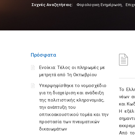
Συχνές Αναζητήσεις:
Φορολογικη Ενημέρωση
,
Επιχ
Πρόσφατα
Ενοίκια: Τέλος οι πληρωμές με
μετρητά από 1η Οκτωβρίου
Υπερψηφίσθηκε το νομοσχέδιο
Το Ελλ
για τη διαχείριση και ανάδειξη
νέων α
της πολιτιστικής κληρονομιάς,
και Κωδ
την ανάπτυξη του
Η εξέλ
οπτικοακουστικού τομέα και την
σημαντ
προστασία των πνευματικών
εκκρεμ
δικαιωμάτων
Από το