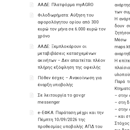
ΑΑΔΕ: Πλατφόρμα myAGRO
ανάρτη
των συ
Φιλοδωρήματα: Αύξηση του
Η ανάρ
αφορολόγητου ορίου από 300
δουν σ
ευρώ τον μήνα σε 6.000 ευρώ τον
ζητήσο
χρόνο
Μέσω 
ΑΑΔΕ: Ξεμπλοκάρουν οι
maps.k
μεταβιβάσεις κατασχεμένων
αναρτηθ
ακινήτων – Δεν απαιτείται πλέον
Η επίτ
πλήρης εξόφληση της οφειλής
πλαίσι
υλοποί
Πόθεν έσχες – Ανακοίνωση για
Παρά τ
έναρξη υποβολής
Κτηματ
Σε λειτουργία το gov.gr
– στην
messenger
– στη 
– στην
e-ΕΦΚΑ: Παράταση μέχρι και την
– και 
Πέμπτη 10/09/2026 της
Στόχος
προθεσμίας υποβολής ΑΠΔ του