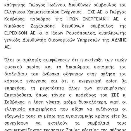
καθηγητής Γιώργος Ιωάννου, διευθύνων σύμβουλος του
Ελληνικού Χρηματιστηρίου Ενέργειας – ΕΧΕ ΑΕ, ο Γιώργος
Κούβαρης, πρόεδρος της ΗΡΩΝ ΕΝΕΡΓΕΙΑΚΗ ΑΕ, ο
Νικόλαος Ζαχαριάδης, διευθύνων σύμβουλος της
ELPEDISON AE κι ο Ιάσων Ρουσόπουλος, αναπληρωτής
γενικός Διευθυντής Οικονομικών Υπηρεσιών της ΑΔΜΗΕ
ΑΕ.
Όλοι οι ομιλητές συμφώνησαν ότι η εκτίναξη των τιμών
φυσικού αερίου και τα δικαιώματα εκπομπής του
διοξειδίου του άνθρακα οδήγησαν στην αύξηση του
κόστους ενέργειας και ότι η ενεργειακή κρίση θα
επηρεάσει τη ρευστότητα όλων των επιχειρήσεων.
Επιπρόσθετα, όπως τόνισε ο πρόεδρος του ΣΒΕ κ.
Σαββάκης, η λύση γίνεται ακόμα δυσκολότερη, γιατί οι
ελληνικές επιχειρήσεις που είδαν να αυξάνονται οι
εξαγωγές τους εν μέσω της υγειονομικής κρίσης είτε θα
συνεχίσουν να εκτελούν τα συμβόλαιά τους
αντιμετωπίζοντας τεράστιες ζημίες εξαιτίας της αύξησης