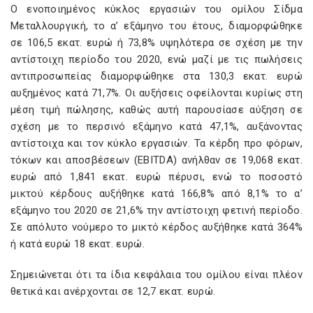
Ο ενοποιημένος κύκλος εργασιών του ομίλου Σίδμα
Μεταλλουργική, το α’ εξάμηνο του έτους, διαμορφώθηκε
σε 106,5 εκατ. ευρώ ή 73,8% υψηλότερα σε σχέση με την
αντίστοιχη περίοδο του 2020, ενώ μαζί με τις πωλήσεις
αντιπροσωπείας διαμορφώθηκε στα 130,3 εκατ. ευρώ
αυξημένος κατά 71,7%. Οι αυξήσεις οφείλονται κυρίως στη
μέση τιμή πώλησης, καθώς αυτή παρουσίασε αύξηση σε
σχέση με το περσινό εξάμηνο κατά 47,1%, αυξάνοντας
αντίστοιχα και τον κύκλο εργασιών. Τα κέρδη προ φόρων,
τόκων και αποσβέσεων (EBITDA) ανήλθαν σε 19,068 εκατ.
ευρώ από 1,841 εκατ. ευρώ πέρυσι, ενώ το ποσοστό
μικτού κέρδους αυξήθηκε κατά 166,8% από 8,1% το α’
εξάμηνο του 2020 σε 21,6% την αντίστοιχη φετινή περίοδο.
Σε απόλυτο νούμερο το μικτό κέρδος αυξήθηκε κατά 364%
ή κατά ευρώ 18 εκατ. ευρώ.
Σημειώνεται ότι τα ίδια κεφάλαια του ομίλου είναι πλέον
θετικά και ανέρχονται σε 12,7 εκατ. ευρώ.