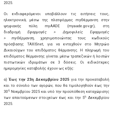
2025.
Οι ενδιαφερόμενοι υποβάλλουν τις αιτήσεις τους,
ηλεκτρονικά, μέσω της πλατφόρμας myΘέρμανση στην
ψηφιακής πύλη myAADE (myaade.gov.gr), στη
διαδρομή
Εφαρμογές > Δημοφιλείς Εφαρμογές
>
my
Θέρμανση
, χρησιμοποιώντας τους κωδικούς
πρόσβασης TAXISnet, για να ενταχθούν στο Μητρώο
Δικαιούχων του επιδόματος θέρμανσης. Η πληρωμή του
επιδόματος θέρμανσης γίνεται μέσω τραπεζικών ή λοιπών
πιστωτικών ιδρυμάτων σε 3 δόσεις. Οι ειδικότερες
ημερομηνίες καταβολής έχουν ως εξής:
α)
Έως την 23η Δεκεμβρίου 2025
για την προκαταβολή
και το σύνολο των αγορών, που θα τιμολογηθούν έως την
ή
30
Νοεμβρίου 2025 και υπό την προϋπόθεση καταχώρισης
η
των απαιτούμενων στοιχείων έως και την 5
Δεκεμβρίου
2025.