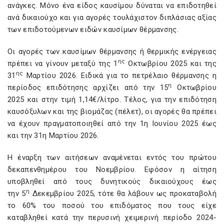
ανάγκες. Μόνο ένα είδος καυσίμου δύναται να επιδοτηθεί
ανά δικαιούχο και για αγορές τουλάχιστον διπλάσιας αξίας
των επιδοτούμενων ειδών καυσίμων θέρμανσης.
Οι αγορές των καυσίμων θέρμανσης ή θερμικής ενέργειας
ης
πρέπει να γίνουν μεταξύ της 1
Οκτωβρίου 2025 και της
ης
31
Μαρτίου 2026. Ειδικά για το πετρέλαιο θέρμανσης η
η
περίοδος επιδότησης αρχίζει από την 15
Οκτωβρίου
2025 και στην τιμή 1,14€/λίτρο. Τέλος, για την επιδότηση
καυσόξυλων και της βιομάζας (πέλετ), οι αγορές θα πρέπει
να έχουν πραγματοποιηθεί από την 1η Ιουνίου 2025 έως
και την 31η Μαρτίου 2026.
Η έναρξη των αιτήσεων αναμένεται εντός του πρώτου
δεκαπενθημέρου του Νοεμβρίου. Εφόσον η αίτηση
υποβληθεί από τους δυνητικούς δικαιούχους έως
η
την
5
Δεκεμβρίου 2025, τότε θα λάβουν ως προκαταβολή
το 60% του ποσού του επιδόματος που τους είχε
καταβληθεί κατά την περυσινή χειμερινή περίοδο 2024-