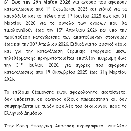
β)
Έως την 29η Μαΐου 2026
για αγορές που αφορούν
η
καταναλώσεις από 1
Οκτωβρίου 2025 και ειδικά για τα
η
καυσόξυλα και το πέλετ από 1
Ιουνίου 2025 έως και 31
Μαρτίου 2026 για το σύνολο των αγορών που θα
η
τιμολογηθούν έως την 15
Απριλίου 2026 και υπό την
προϋπόθεση καταχώρισης των απαιτούμενων στοιχείων
η
έως και την 30
Απριλίου 2026. Ειδικά για το φυσικό αέριο
και για την κατανάλωση θερμικής ενέργειας μέσω
τηλεθέρμανσης πραγματοποιείται επιπλέον πληρωμή έως
η
την 31
Ιουλίου 2026, για αγορές που αφορούν
η
καταναλώσεις από 1
Οκτωβρίου 2025 έως 31η Μαρτίου
2026.
Το επίδομα θέρμανσης είναι αφορολόγητο, ακατάσχετο,
δεν υπόκειται σε κανενός είδους παρακράτηση και δεν
συμψηφίζεται με τυχόν οφειλές του δικαιούχου προς το
Ελληνικό Δημόσιο.
Στην Κοινή Υπουργική Απόφαση περιγράφεται επιπλέον