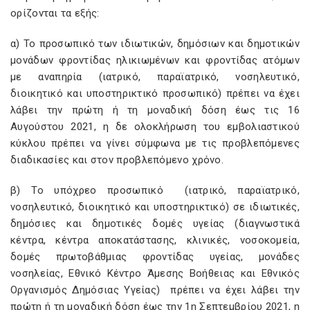
ορίζονται τα εξής:
α) Το προσωπικό των ιδιωτικών, δημόσιων και δημοτικών
μονάδων φροντίδας ηλικιωμένων και φροντίδας ατόμων
με αναπηρία (ιατρικό, παραϊατρικό, νοσηλευτικό,
διοικητικό και υποστηρικτικό προσωπικό) πρέπει να έχει
λάβει την πρώτη ή τη μοναδική δόση έως τις 16
Αυγούστου 2021, η δε ολοκλήρωση του εμβολιαστικού
κύκλου πρέπει να γίνει σύμφωνα με τις προβλεπόμενες
διαδικασίες και στον προβλεπόμενο χρόνο.
β) Το υπόχρεο προσωπικό (ιατρικό, παραϊατρικό,
νοσηλευτικό, διοικητικό και υποστηρικτικό) σε ιδιωτικές,
δημόσιες και δημοτικές δομές υγείας (διαγνωστικά
κέντρα, κέντρα αποκατάστασης, κλινικές, νοσοκομεία,
δομές πρωτοβάθμιας φροντίδας υγείας, μονάδες
νοσηλείας, Εθνικό Κέντρο Άμεσης Βοήθειας και Εθνικός
Οργανισμός Δημόσιας Υγείας) πρέπει να έχει λάβει την
πρώτη ή τη μοναδική δόση έως την 1η Σεπτεμβρίου 2021, η