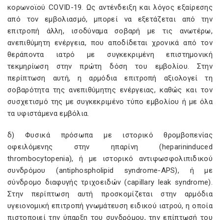
κορωνοϊού COVID-19. Ως αντένδειξη και λόγος εξαίρεσης
από τον εμβολιασμό, μπορεί να εξετάζεται από την
επιτροπή άλλη, ισοδύναμα σοβαρή με τις ανωτέρω,
ανεπιθύμητη ενέργεια, που αποδίδεται χρονικά από τον
θεράποντα ιατρό με συγκεκριμένη επιστημονική
τεκμηρίωση στην πρώτη δόση του εμβολίου. Στην
περίπτωση αυτή, η αρμόδια επιτροπή αξιολογεί τη
σοβαρότητα της ανεπιθύμητης ενέργειας, καθώς και τον
συσχετισμό της με συγκεκριμένο τύπο εμβολίου ή με όλα
τα υφιστάμενα εμβόλια.
δ) Φυσικά πρόσωπα με ιστορικό θρομβοπενίας
οφειλόμενης στην ηπαρίνη (heparininduced
thrombocytopenia), ή με ιστορικό αντιφωσφολιπιδικού
συνδρόμου (antiphospholipid syndrome-APS), ή με
σύνδρομο διαφυγής τριχοειδών (capillary leak syndrome).
Στην περίπτωση αυτή προσκομίζεται στην αρμόδια
υγειονομική επιτροπή γνωμάτευση ειδικού ιατρού, η οποία
πιστοποιεί την ύπαρξη του συνδρόμου, την επίπτωσή του