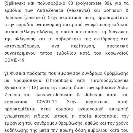
(Spikevax) και πολυσορβικό 80 (polysorbate 80), για τα
εμβόλια των AstraZeneca (Vaxzevria) και Johnson &
Johnson (Janssen). Στην περίπτωση αυτή, προσκομίζεται
στην αρμόδια υγειονομική επιτροπή γνωμάτευση ειδικού
ιατρού αλλεργιολόγου, η οποία πιστοποιεί τη διάγνωση
της αλλεργίας και τη σοβαρότητα της αντίδρασης στο
κατονομαζόμενο, ανά περίπτωση, συστατικό
συγκεκριμένου τύπου εμβολίου κατά του κορωνοϊού
COVID-19.
γ) Φυσικά πρόσωπα που εμφάνισαν σύνδρομο θρόμβωσης
με θρομβοπενία (Thrombosis with Thrombocytopenia
Syndrome -TTS) μετά την πρώτη δόση των εμβολίων Astra
Zeneca και Janssen/Johnson & Johnson κατά του
κορωνοϊού COVID-19. Στην περίπτωση αυτή,
προσκομίζεται στην αρμόδια υγειονομική επιτροπή
γνωμάτευση ειδικού ιατρού, η οποία πιστοποιεί την
εμφάνιση του συνδρόμου θρόμβωσης, καθώς και τον χρόνο
εκδήλωσής της μετά την πρώτη δόση εμβολίου κατά του