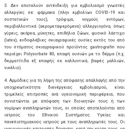
3. Δεν αποτελούν αντένδειξη για εμβολιασμό γνωστές
αλλεργίες σε: φάρμακα (πλην εμβολίων COVID-19 και
συστατικών τους), τρόφιμα, νυγμούς εντόμων,
περιβαλλοντικά (αερομεταφερόμενα) αλλεργιογόνα, όπως
γύρεις, ακάρεα, μύκητες, επιθήλια ζώων, φυσικό λάστιχο
(latex), ενδοφλέβιες σκιαγραφικές ουσίες εκτός του από
του στόματος σκιαγραφικού προϊόντος gastrografin που
περιέχει Polysorbate 80, επαφή ουσιών με το δέρμα (π.χ.
δερματίτιδα εξ επαφής σε καλλυντικά, βαφές μαλλιών,
νικέλιο).
4. Αρμόδιες για τη λήψη της απόφασης απαλλαγής από την
υποχρεωτικότητα διενέργειας εμβολιασμού, είναι
τριμελείς επιτροπές ανά υγειονομική περιφέρεια, που
συνιστώνται με απόφαση των διοικητών τους ή των
νομίμων αναπληρωτών τους, οι οποίες αποτελούνται από
ιατρούς του Εθνικού Συστήματος Υγείας και
πανεπιστημιακούς ιατρούς με τους αναπληρωτές τους. Οι
υγειονομικές επιτροπές δύνανται, κατά την κρίση τους, να