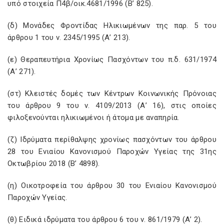
υπό στοιχεία Π4β/οικ.4681/1996 (Β’ 825).
(δ) Μονάδες Φροντίδας Ηλικιωμένων της παρ. 5 του
άρθρου 1 του ν. 2345/1995 (Α’ 213).
(ε) Θεραπευτήρια Χρονίως Πασχόντων του π.δ. 631/1974
(Α’ 271).
(στ) Κλειστές δομές των Κέντρων Κοινωνικής Πρόνοιας
του άρθρου 9 του ν. 4109/2013 (Α’ 16), στις οποίες
φιλοξενούνται ηλικιωμένοι ή άτομα με αναπηρία.
(ζ) Ιδρύματα περίθαλψης χρονίως πασχόντων του άρθρου
28 του Ενιαίου Κανονισμού Παροχών Υγείας της 31ης
Οκτωβρίου 2018 (Β’ 4898).
(η) Οικοτροφεία του άρθρου 30 του Ενιαίου Κανονισμού
Παροχών Υγείας.
(θ) Ειδικά ιδρύματα του άρθρου 6 του ν. 861/1979 (Α’ 2).