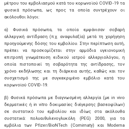
μέτρου του εμβολιασμού κατά του κορωνοϊού COVID-19 τα
φυσικά πρόσωπα, ως προς τα οποία συντρέχουν οι
ακόλουθοι λόγοι:
α) Φυσικά πρόσωπα, τα οποία εμφάνισαν σοβαρή
αλλεργική αντίδραση (π.χ. αναφυλαξία) μετά τη χορήγηση
προηγούμενης δόσης του εμβολίου. Στην περίπτωση αυτή,
πρέπει να προσκομίζεται στην αρμόδια υγειονομική
επιτροπή γνωμάτευση ειδικού ιατρού αλλεργιολόγου, η
οποία πιστοποιεί τη σοβαρότητα της αντίδρασης, τον
χρόνο εκδήλωσης και τη διάρκεια αυτής, καθώς και τον
συσχετισμό της με συγκεκριμένο εμβόλιο κατά του
κορωνοϊού COVID-19.
β) Φυσικά πρόσωπα με διαγνωσμένη αλλεργία (με in vivo
δερματικές ή in vitro δοκιμασίες διέγερσης βασεοφίλων)
σε συστατικό του εμβολίου και ιδίως στα ακόλουθα
συστατικά: πολυαιθυλενογλυκόλη (PEG) 2000, για τα
εμβόλια των Pfizer/BioNTech (Comirnaty) και Moderna