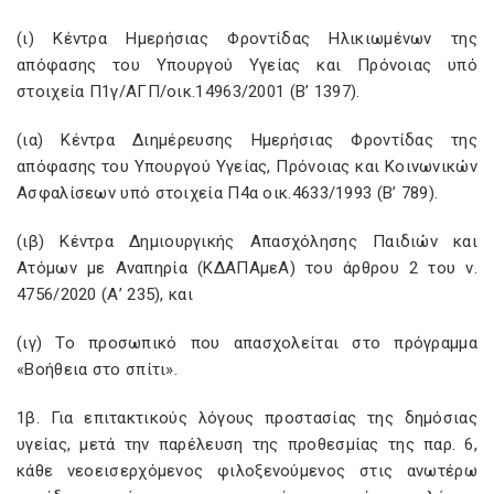
(ι) Κέντρα Ημερήσιας Φροντίδας Ηλικιωμένων της
απόφασης του Υπουργού Υγείας και Πρόνοιας υπό
στοιχεία Π1γ/ΑΓΠ/οικ.14963/2001 (Β’ 1397).
(ια) Κέντρα Διημέρευσης Ημερήσιας Φροντίδας της
απόφασης του Υπουργού Υγείας, Πρόνοιας και Κοινωνικών
Ασφαλίσεων υπό στοιχεία Π4α οικ.4633/1993 (Β’ 789).
(ιβ) Κέντρα Δημιουργικής Απασχόλησης Παιδιών και
Ατόμων με Αναπηρία (ΚΔΑΠΑμεΑ) του άρθρου 2 του ν.
4756/2020 (Α’ 235), και
(ιγ) Το προσωπικό που απασχολείται στο πρόγραμμα
«Βοήθεια στο σπίτι».
1β. Για επιτακτικούς λόγους προστασίας της δημόσιας
υγείας, μετά την παρέλευση της προθεσμίας της παρ. 6,
κάθε νεοεισερχόμενος φιλοξενούμενος στις ανωτέρω