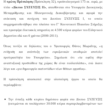
Η
πρώτη Πρόσκληση
(Πρόσκληση 32), προϋπολογισμού 175 εκ. ευρώ, με
τίτλο
«Δίκτυο ΣΥΖΕΥΞΙΣ ΙΙ»
, απευθύνεται στο Υπουργείο Διοικητικής
Μεταρρύθμισης και Ηλεκτρονικής Διακυβέρνησης και αφορά την
επέκταση και συνέχιση του Δικτύου ΣΥΖΕΥΞΙΣ Ι, το οποίο
συγχρηματοδοτήθηκε στο πλαίσιο του Γ’ Κοινοτικού Πλαισίου Στήριξης
και προσφέρει δικτυακές υπηρεσίες σε 4.500 κτίρια φορέων του Ελληνικού
Δημοσίου εδώ και 6 χρόνια (2006-2011).
Όπως τονίζει σε δηλώσεις του ο Υφυπουργός Θάνος Μωραΐτης,
«η
ενίσχυση και ανάπτυξη των ευρυζωνικών υποδομών αποτελεί
προτεραιότητα του Υπουργείου».
Σημείωσε ότι
«τα οφέλη στην
αναπτυξιακή προσπάθεια της χώρας θα είναι πολλαπλάσια»,
ενώ έκανε
λόγο και
«για δημιουργία εκατοντάδων νέων θέσεων εργασίας».
Η πρόσκληση αποσκοπεί στην υλοποίηση έργου το οποίο θα
περιλαμβάνει:
Την ένταξη κάθε κτιρίου δημόσιου φορέα στο Δίκτυο ΣΥΖΕΥΞΙΣ
(εκτιμώνται σε τουλάχιστον 30.000 κτίρια συμπεριλαμβανομένων των