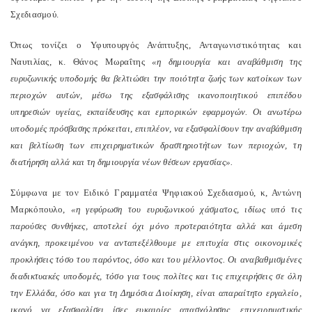
Σχεδιασμού.
Όπως τονίζει ο Υφυπουργός Ανάπτυξης, Ανταγωνιστικότητας και
Ναυτιλίας, κ. Θάνος Μωραΐτης
«η δημιουργία και αναβάθμιση της
ευρυζωνικής υποδομής θα βελτιώσει την ποιότητα ζωής των κατοίκων των
περιοχών αυτών, μέσω της εξασφάλισης ικανοποιητικού επιπέδου
υπηρεσιών υγείας, εκπαίδευσης και εμπορικών εφαρμογών. Οι ανωτέρω
υποδομές πρόσβασης πρόκειται, επιπλέον, να εξασφαλίσουν την αναβάθμιση
και βελτίωση των επιχειρηματικών δραστηριοτήτων των περιοχών, τη
διατήρηση αλλά και τη δημιουργία νέων θέσεων εργασίας».
Σύμφωνα με τον Ειδικό Γραμματέα Ψηφιακού Σχεδιασμού, κ, Αντώνη
Μαρκόπουλο,
«η γεφύρωση του ευρυζωνικού χάσματος, ιδίως υπό τις
παρούσες συνθήκες, αποτελεί όχι μόνο προτεραιότητα αλλά και άμεση
ανάγκη, προκειμένου να ανταπεξέλθουμε με επιτυχία στις οικονομικές
προκλήσεις τόσο του παρόντος, όσο και του μέλλοντος. Οι αναβαθμισμένες
διαδικτυακές υποδομές, τόσο για τους πολίτες και τις επιχειρήσεις σε όλη
την Ελλάδα, όσο και για τη Δημόσια Διοίκηση, είναι απαραίτητο εργαλείο,
ικανό να εξασφαλίσει ίσες ευκαιρίες απασχόλησης, επιχειρηματικής