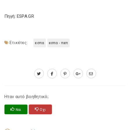
Πηγή: ESPA.GR
Ετικέτες:
εσπα
εσπα - πεπ
Ηταν αυτό βοηθητικό;
Ναι
Οχι