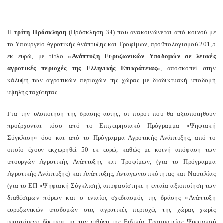
Η
τρίτη Πρόσκληση
(Πρόσκληση 34) που ανακοινώνεται από κοινού με
το Υπουργείο Αγροτικής Ανάπτυξης και Τροφίμων, προϋπολογισμού 201,5
εκ ευρώ, με τίτλο
«Ανάπτυξη Ευρυζωνικών Υποδομών σε λευκές
αγροτικές περιοχές της Ελληνικής Επικράτειας»
, αποσκοπεί στην
κάλυψη των αγροτικών περιοχών της χώρας με διαδικτυακή υποδομή
υψηλής ταχύτητας.
Για την υλοποίηση της δράσης αυτής, οι πόροι που θα αξιοποιηθούν
προέρχονται τόσο από το Επιχειρησιακό Πρόγραμμα «Ψηφιακή
Σύγκλιση» όσο και από το Πρόγραμμα Αγροτικής Ανάπτυξης, από το
οποίο έχουν εκχωρηθεί 50 εκ ευρώ, καθώς με κοινή απόφαση των
υπουργών Αγροτικής Ανάπτυξης και Τροφίμων, (για το Πρόγραμμα
Αγροτικής Ανάπτυξης) και Ανάπτυξης, Ανταγωνιστικότητας και Ναυτιλίας
(για το ΕΠ «Ψηφιακή Σύγκλιση), αποφασίστηκε η ενιαία αξιοποίηση των
διαθέσιμων πόρων και ο ενιαίος σχεδιασμός της δράσης «Ανάπτυξη
ευρυζωνικών υποδομών στις αγροτικές περιοχές της χώρας χωρίς
υφιστάμενο δίκτυο», με την ευθύνη της Ειδικής Γραμματείας Ψηφιακού