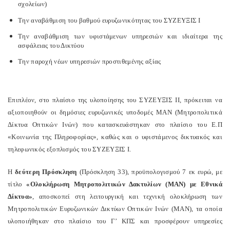
σχολείων)
Την αναβάθμιση του βαθμού ευρυζωνικότητας του ΣΥΖΕΥΞΙΣ Ι
Την αναβάθμιση των υφιστάμενων υπηρεσιών και ιδιαίτερα της
ασφάλειας του Δικτύου
Την παροχή νέων υπηρεσιών προστιθεμένης αξίας
Επιπλέον, στο πλαίσιο της υλοποίησης του ΣΥΖΕΥΞΙΣ ΙΙ, πρόκειται να
αξιοποιηθούν οι δημόσιες ευρυζωνικές υποδομές ΜΑΝ (Μητροπολιτικά
Δίκτυα Οπτικών Ινών) που κατασκευάστηκαν στο πλαίσιο του Ε.Π
«Κοινωνία της Πληροφορίας», καθώς και ο υφιστάμενος δικτυακός και
τηλεφωνικός εξοπλισμός του ΣΥΖΕΥΞΙΣ Ι.
Η
δεύτερη Πρόσκληση
(Πρόσκληση 33), προϋπολογισμού 7 εκ ευρώ, με
τίτλο
«Ολοκλήρωση Μητροπολιτικών Δακτυλίων (ΜΑΝ) με Εθνικά
Δίκτυα»
, αποσκοπεί στη λειτουργική και τεχνική ολοκλήρωση των
Μητροπολιτικών Ευρυζωνικών Δικτύων Οπτικών Ινών (ΜΑΝ), τα οποία
υλοποιήθηκαν στο πλαίσιο του Γ’ ΚΠΣ και προσφέρουν υπηρεσίες