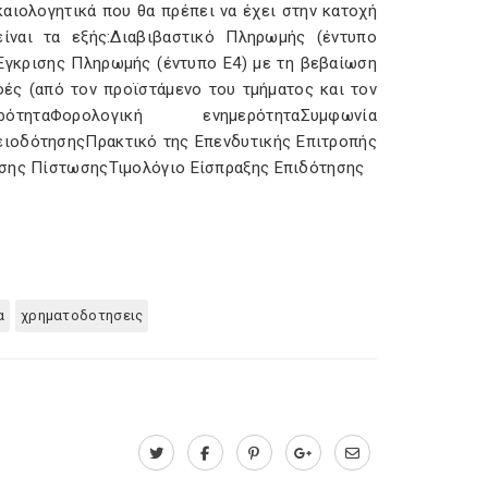
αιολογητικά που θα πρέπει να έχει στην κατοχή
ίναι τα εξής:Διαβιβαστικό Πληρωμής (έντυπο
ι Έγκρισης Πληρωμής (έντυπο Ε4) με τη βεβαίωση
ές (από τον προϊστάμενο του τμήματος και τον
ηταΦορολογική ενημερότηταΣυμφωνία
ειοδότησηςΠρακτικό της Επενδυτικής Επιτροπής
εσης ΠίστωσηςΤιμολόγιο Είσπραξης Επιδότησης
α
χρηματοδοτησεις