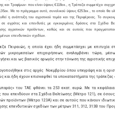
ς και Τροφίμων- που είναι ύψους €118εκ., η Τράπεζα συμμετέχει συγχρ
135εκ. Με το πρόγραμμα αυτό, συνολικού ύψους €253εκ., το οποίο θα υ
χυθεί η ανάπτυξη του αγροτικού τομέα και της Περιφέρειας. Το συγκε
 σε αγρότες και επενδυτές με εγκεκριμένες δράσεις στα Σχέδια Βε
ησης αγροτικών προϊόντων, καθώς και σε αυτούς που πραγματοποιο
ιμένων επενδυτικών σχεδίων.
εζα Πειραιώς, η οποία έχει ήδη συμμετάσχει με επιτυχία σ
κών μικρομεσαίων επιχειρήσεων, αναλαμβάνει τώρα, μέ
γήσει και ως βασικός αρωγός στην τόνωση της αγροτικής επιχε
ργοποιήθηκε στις αρχές Νοεμβρίου όπου υπεγράφη και η ορισ
ς και ήδη έχουν επισκεφθεί τα υποκαταστήματα της τράπεζας 
μπαράς» του ΤΑΕ φθάνει τα 253 εκατ. ευρώ. Με τα κεφάλαια
ς που επενδύουν στα Σχέδια Βελτίωσης (Μέτρο 121), σε όσου
κών προϊόντων (Μέτρο 123Α) και σε αυτούς που κάνουν ιδιωτικ
ησης επενδυτικών σχεδίων των μέτρων 311, 312, 313Β του Προ