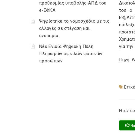
προθεσμίας υποβολής ΑΠΔ του
Δικαιο
e-ΕΦΚΑ
του ο 
Ε3),Αίτ
Ψηφίστηκε το νομοσχέδιο με τις
επιλεξ
αλλαγές σε στέγαση και
προϊσ
αναπηρία
Χρηματ
Νέα Ενιαία Ψηφιακή Πύλη
για τη
Πληρωμών οφειλών φυσικών
Πηγή: 
προσώπων
Ετικέ
Ηταν αυ
Να