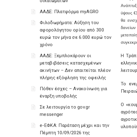
δικαιωμάτων
Ανάπτυξη
ΑΑΔΕ: Πλατφόρμα myAGRO
ύψους €
θα ενισ
Φιλοδωρήματα: Αύξηση του
δανείων
αφορολόγητου ορίου από 300
μεταποί
ευρώ τον μήνα σε 6.000 ευρώ τον
συγκεκρ
χρόνο
ΑΑΔΕ: Ξεμπλοκάρουν οι
Η Τράπ
μεταβιβάσεις κατασχεμένων
ελληνι
ακινήτων – Δεν απαιτείται πλέον
λειτουρ
πλήρης εξόφληση της οφειλής
Το ενε
Πόθεν έσχες – Ανακοίνωση για
Πειραιώ
έναρξη υποβολής
Ο «κου
Σε λειτουργία το gov.gr
αγρότε
messenger
αγροτι
e-ΕΦΚΑ: Παράταση μέχρι και την
υλοποί
Πέμπτη 10/09/2026 της