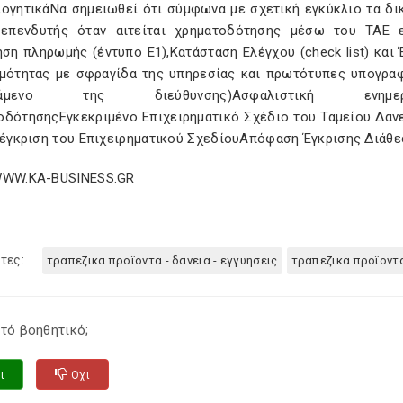
λογητικάΝα σημειωθεί ότι σύμφωνα με σχετική εγκύκλιο τα δικ
επενδυτής όταν αιτείται χρηματοδότησης μέσω του ΤΑΕ ε
ηση πληρωμής (έντυπο Ε1),Κατάσταση Ελέγχου (check list) κα
ιμότητας με σφραγίδα της υπηρεσίας και πρωτότυπες υπογραφ
τάμενο της διεύθυνσης)Ασφαλιστική ενημερότ
οδότησηςΕγκεκριμένο Επιχειρηματικό Σχέδιο του Ταμείου Δαν
ν έγκριση του Επιχειρηματικού ΣχεδίουΑπόφαση Έγκρισης Διάθ
WWW.KA-BUSINESS.GR
τες:
τραπεζικα προϊοντα - δανεια - εγγυησεις
τραπεζικα προϊοντ
τό βοηθητικό;
ι
Οχι