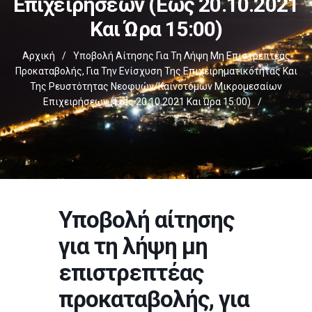
Επιχειρήσεων (έως 20.10.2021
Και Ώρα 15:00)
Αρχική
/
Υποβολή Αίτησης Για Τη Λήψη Μη Επιστρεπτέας
Προκαταβολής, Για Την Ενίσχυση Της Επιχειρηματικότητας Και
Της Ρευστότητας Νεοφυών/καινοτόμων Μικρομεσαίων
Επιχειρήσεων (έως 20.10.2021 Και Ώρα 15:00)
/
Υποβολή αίτησης
για τη λήψη μη
επιστρεπτέας
προκαταβολής, για