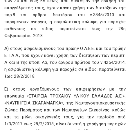
των 30 και έως 65 ετών, που διέκοψαν την άσκηση του
επαγγέλματός τους, έχουν κάνει χρήση των διατάξεων της
παρ.8 του άρθρου δευτέρου του ν.3845/2010 και
παραμένουν άνεργοι, η ασφαλιστική κάλυψη για παροχές
ασθένειας σε είδος παρατείνεται έως την 28η
Φεβρουαρίου 2018.
Δ) στους ασφαλισμένους του πρώην Ο.Α.Ε.Ε. και του πρώην
Ε.Τ.Α.Α., που έχουν κάνει χρήση των διατάξεων των περιπτ.
Α και Β της υποπ. Α3, του άρθρου πρώτου του ν.4254/2014,
η ασφαλιστική κάλυψη για παροχές σε είδος, παρατείνεται
έως 28/2/2018.
Ε) στους εργαζόμενους των επιχειρήσεων με την
επωνυμία «ΕΤΑΙΡΕΙΑ ΤΡΟΧΑΙΟΥ ΥΛΙΚΟΥ ΕΛΛΑΔΟΣ Α.Ε.»,
«ΝΑΥΠΗΓΕΙΑ ΣΚΑΡΑΜΑΓΚΑ», της Ναυπηγοεπισκευαστικής
Ζώνης Περάματος και των Ναυπηγείων Ελευσίνας, καθώς
και τα μέλη οικογένειάς τους, για την περίοδο από
1/3/2017 έως 28/2/2018, είναι δυνατή η χορήγηση παροχών