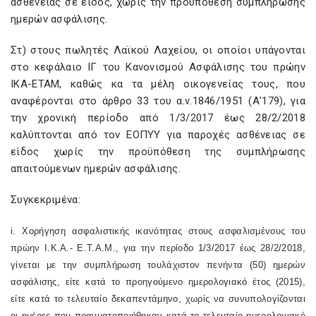
ασθένειας σε είδος, χωρίς την προϋπόθεση συμπλήρωσης
ημερών ασφάλισης.
Στ) στους πωλητές Λαϊκού Λαχείου, οι οποίοι υπάγονται
στο κεφάλαιο ΙΓ του Κανονισμού Ασφάλισης του πρώην
ΙΚΑ-ΕΤΑΜ, καθώς κα τα μέλη οικογενείας τους, που
αναφέρονται στο άρθρο 33 του α.ν.1846/1951 (Α’179), για
την χρονική περίοδο από 1/3/2017 έως 28/2/2018
καλύπτονται από τον ΕΟΠΥΥ για παροχές ασθένειας σε
είδος χωρίς την προϋπόθεση της συμπλήρωσης
απαιτούμενων ημερών ασφάλισης.
Συγκεκριμένα:
i
. Χορήγηση ασφαλιστικής ικανότητας στους ασφαλισμένους του
πρώην Ι.Κ.Α.- Ε.Τ.Α.Μ., για την περίοδο 1/3/2017 έως 28/2/2018,
γίνεται με την συμπλήρωση τουλάχιστον πενήντα (50) ημερών
ασφάλισης, είτε κατά το προηγούμενο ημερολογιακό έτος (2015),
είτε κατά το τελευταίο δεκαπεντάμηνο, χωρίς να συνυπολογίζονται
οι ημέρες που πραγματοποιήθηκαν κατά το τελευταίο ημερολογιακό