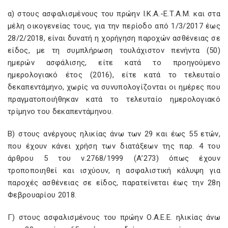
α) στους ασφαλισμένους του πρώην Ι.Κ.Α.-Ε.Τ.Α.Μ. και στα
μέλη οικογενείας τους, για την περίοδο από 1/3/2017 έως
28/2/2018, είναι δυνατή η χορήγηση παροχών ασθένειας σε
είδος, με τη συμπλήρωση τουλάχιστον πενήντα (50)
ημερών ασφάλισης, είτε κατά το προηγούμενο
ημερολογιακό έτος (2016), είτε κατά το τελευταίο
δεκαπεντάμηνο, χωρίς να συνυπολογίζονται οι ημέρες που
πραγματοποιήθηκαν κατά το τελευταίο ημερολογιακό
τρίμηνο του δεκαπεντάμηνου.
Β) στους ανέργους ηλικίας άνω των 29 και έως 55 ετών,
που έχουν κάνει χρήση των διατάξεων της παρ. 4 του
άρθρου 5 του ν.2768/1999 (Α’273) όπως έχουν
τροποποιηθεί και ισχύουν, η ασφαλιστική κάλυψη για
παροχές ασθένειας σε είδος, παρατείνεται έως την 28η
Φεβρουαρίου 2018.
Γ) στους ασφαλισμένους του πρώην Ο.Α.Ε.Ε. ηλικίας άνω