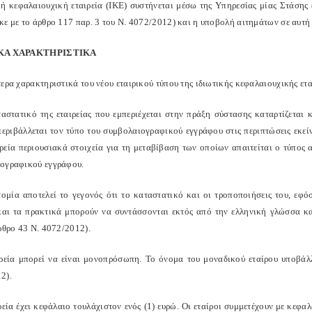
κή κεφαλαιουχική εταιρεία (ΙΚΕ) συστήνεται μέσω της Υπηρεσίας μίας Στάσης
ε με το άρθρο 117 παρ. 3 του Ν. 4072/2012) και η υποβολή αιτημάτων σε αυτή 
ΙΚΑ ΧΑΡΑΚΤΗΡΙΣΤΙΚΑ
ερα χαρακτηριστικά του νέου εταιρικού τύπου της ιδιωτικής κεφαλαιουχικής ετα
ταστατικό της εταιρείας που εμπεριέχεται στην πράξη σύστασης καταρτίζεται
εριβάλλεται τον τύπο του συμβολαιογραφικού εγγράφου στις περιπτώσεις εκείν
ιρεία περιουσιακά στοιχεία για τη μεταβίβαση των οποίων απαιτείται ο τύπος 
ογραφικού εγγράφου.
τομία αποτελεί το γεγονός ότι το καταστατικό και οι τροποποιήσεις του, εφό
και τα πρακτικά μπορούν να συντάσσονται εκτός από την ελληνική γλώσσα κ
ρθρο 43 Ν. 4072/2012).
ιρεία μπορεί να είναι μονοπρόσωπη. Το όνομα του μοναδικού εταίρου υποβάλλ
2).
ρεία έχει κεφάλαιο τουλάχιστον ενός (1) ευρώ. Οι εταίροι συμμετέχουν με κεφα