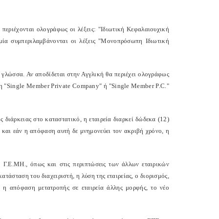
α περιέχονται ολογράφως οι λέξεις: "Ιδιωτική Κεφαλαιουχική
υμία συμπεριλαμβάνονται οι λέξεις "Μονοπρόσωπη Ιδιωτική
η γλώσσα. Αν αποδίδεται στην Αγγλική θα περιέχει ολογράφως
ωπη "Single Member Private Company" ή "Single Member P.C."
ης διάρκειας στο καταστατικό, η εταιρεία διαρκεί δώδεκα (12)
 και εάν η απόφαση αυτή δε μνημονεύει τον ακριβή χρόνο, η
ο Γ.Ε.ΜΗ., όπως και στις περιπτώσεις των άλλων εταιρικών
ατάσταση του διαχειριστή, η λύση της εταιρείας, ο διορισμός,
 η απόφαση μετατροπής σε εταιρεία άλλης μορφής, το νέο