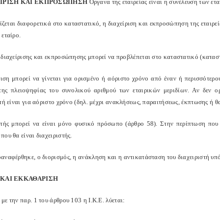
ΧΕΙΡΙΣΗ ΚΑΙ ΕΚΠΡΟΣΩΠΗΣΗ
Όργανα της εταιρείας είναι η συνέλευση των ετα
ίζεται διαφορετικά στο καταστατικό, η διαχείριση και εκπροσώπηση της εταιρεί
 εταίρο.
 διαχείρισης και εκπροσώπησης μπορεί να προβλέπεται στο καταστατικό (καταστ
ριση μπορεί να γίνεται για ορισμένο ή αόριστο χρόνο από έναν ή περισσότερο
της πλειοψηφίας του συνολικού αριθμού των εταιρικών μεριδίων. Αν δεν ο
τή είναι για αόριστο χρόνο (δηλ. μέχρι ανακλήσεως, παραιτήσεως, έκπτωσης ή θ
στής μπορεί να είναι μόνο φυσικό πρόσωπο (άρθρο 58). Στην περίπτωση που 
ου θα είναι διαχειριστής.
αναφέρθηκε, ο διορισμός, η ανάκληση και η αντικατάσταση του διαχειριστή υπ
Η ΚΑΙ ΕΚΚΑΘΑΡΙΣΗ
ε την παρ. 1 του άρθρου 103 η Ι.Κ.Ε. λύεται: