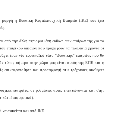
 μορφή η Ιδιωτική Κεφαλαιουχική Εταιρεία (ΙΚΕ) που έχει
ός.
αι από την άλλη περιορισμένη ευθύνη των εταίρων της για τα
του εταιρικού δικαίου που προχωρούν τα τελευταία χρόνια οι
γει έναν νέο ευρωπαϊκό τύπο "ιδιωτικής" εταιρείας που θα
κός τύπος σήμερα στην χώρα μας είναι αυτός της ΕΠΕ και η
ίς επικαιροποίηση και προσαρμογή στις τρέχουσες συνθήκες
ικές εταιρείες, οι ρυθμίσεις αυτές επεκτείνονται και στην
ι κάτι διαφορετικό).
ί να ασκείται και από ΙΚΕ.