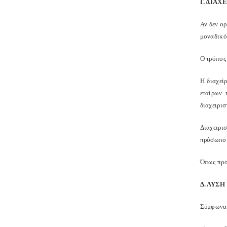
Γ. ΔΙΑ
Αν δεν ορ
μοναδικό
Ο τρόπος
Η διαχεί
εταίρων 
διαχειρισ
Διαχειρι
πρόσωπο π
Όπως προ
Δ. ΛΥΣ
Σύμφωνα μ