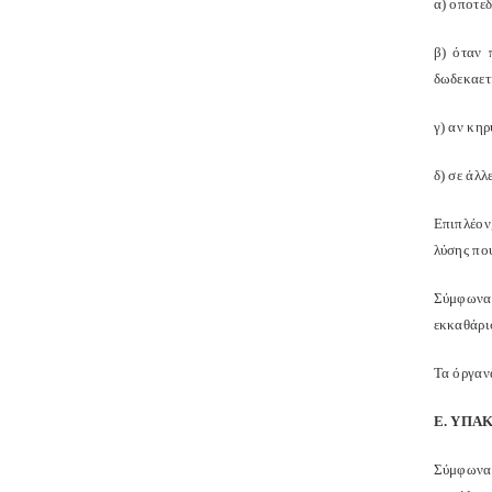
α) οποτε
β) όταν 
δωδεκαετί
γ) αν κηρ
δ) σε άλλ
Επιπλέον,
λύσης που
Σύμφωνα μ
εκκαθάρι
Τα όργανα
Ε. ΥΠΑ
Σύμφωνα 