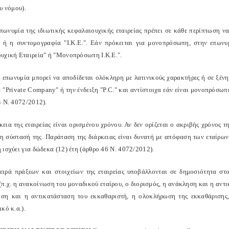
υ νόμου).
επωνυμία της ιδιωτικής κεφαλαιουχικής εταιρείας πρέπει σε κάθε περίπτωση ν
" ή η συντομογραφία "Ι.Κ.Ε.". Εάν πρόκειται για μονοπρόσωπη, στην επων
υχική Εταιρεία" ή "Μονοπρόσωπη Ι.Κ.Ε.".
η επωνυμία μπορεί να αποδίδεται ολόκληρη με λατινικούς χαρακτήρες ή σε ξέν
ις: "Private Company" ή την ένδειξη "P.C." και αντίστοιχα εάν είναι μονοπρόσ
4 Ν. 4072/2012).
κεια της εταιρείας είναι ορισμένου χρόνου. Αν δεν ορίζεται ο ακριβής χρόνος τ
τη σύστασή της. Παράταση της διάρκειας είναι δυνατή με απόφαση των εταίρων
ισχύει για δώδεκα (12) έτη (άρθρο 46 Ν. 4072/2012).
ειρά πράξεων και στοιχείων της εταιρείας υποβάλλονται σε δημοσιότητα στ
π.χ. η ανακοίνωση του μοναδικού εταίρου, ο διορισμός, η ανάκληση και η αντικ
ση και η αντικατάσταση του εκκαθαριστή, η ολοκλήρωση της εκκαθάρισης,
κό κ.α.).