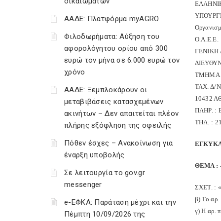
δικαιωμάτων
ΕΛΛΗΝΙ
ΥΠΟΥΡΓΕ
ΑΑΔΕ: Πλατφόρμα myAGRO
Οργανισμ
Φιλοδωρήματα: Αύξηση του
Ο.Α.Ε.Ε.
αφορολόγητου ορίου από 300
ΓΕΝΙΚΗ
ευρώ τον μήνα σε 6.000 ευρώ τον
ΔΙΕΥΘΥ
χρόνο
ΤΜΗΜΑ 
ΤΑΧ. Δ/
ΑΑΔΕ: Ξεμπλοκάρουν οι
10432 
μεταβιβάσεις κατασχεμένων
ΠΛΗΡ. :
ακινήτων – Δεν απαιτείται πλέον
ΤΗΛ. : 2
πλήρης εξόφληση της οφειλής
Πόθεν έσχες – Ανακοίνωση για
ΕΓΚΥΚΛ
έναρξη υποβολής
ΘΕΜΑ : «
Σε λειτουργία το gov.gr
messenger
ΣΧΕΤ. : 
β) Το αρ
e-ΕΦΚΑ: Παράταση μέχρι και την
γ) Η αρ.
Πέμπτη 10/09/2026 της