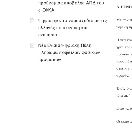
προθεσμίας υποβολής ΑΠΔ του
Α. ΓΕΝΙ
e-ΕΦΚΑ
Με τον π
Ψηφίστηκε το νομοσχέδιο με τις
νομική π
αλλαγές σε στέγαση και
αναπηρία
Η νέα ετ
Νέα Ενιαία Ψηφιακή Πύλη
χρέη της
Πληρωμών οφειλών φυσικών
Ευρωπαϊκ
προσώπων
προορίζε
σχετική 
αγοράς.
Έτσι, όπ
ιδιωτική 
Επίσης, ό
Οι εκάστο