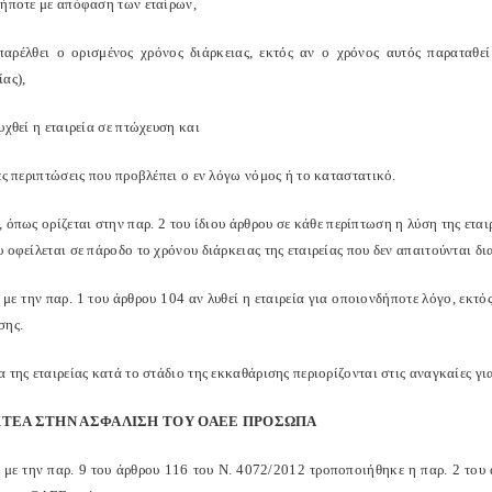
δήποτε με απόφαση των εταίρων,
παρέλθει ο ορισμένος χρόνος διάρκειας, εκτός αν ο χρόνος αυτός παραταθε
ας),
υχθεί η εταιρεία σε πτώχευση και
ες περιπτώσεις που προβλέπει ο εν λόγω νόμος ή το καταστατικό.
 όπως ορίζεται στην παρ. 2 του ίδιου άρθρου σε κάθε περίπτωση η λύση της ετα
 οφείλεται σε πάροδο το χρόνου διάρκειας της εταιρείας που δεν απαιτούνται δ
ε την παρ. 1 του άρθρου 104 αν λυθεί η εταιρεία για οποιονδήποτε λόγο, εκτό
σης.
 της εταιρείας κατά το στάδιο της εκκαθάρισης περιορίζονται στις αναγκαίες γι
ΚΤΕΑ ΣΤΗΝ ΑΣΦΑΛΙΣΗ ΤΟΥ ΟΑΕΕ ΠΡΟΣΩΠΑ
με την παρ. 9 του άρθρου 116 του Ν. 4072/2012 τροποποιήθηκε η παρ. 2 του 