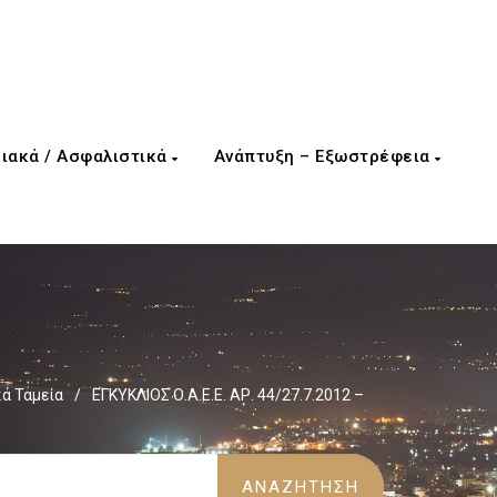
ιακά / Ασφαλιστικά
Ανάπτυξη – Εξωστρέφεια
ά Ταμεία
/
ΕΓΚΥΚΛΙΟΣ Ο.Α.Ε.Ε. ΑΡ. 44/27.7.2012 –