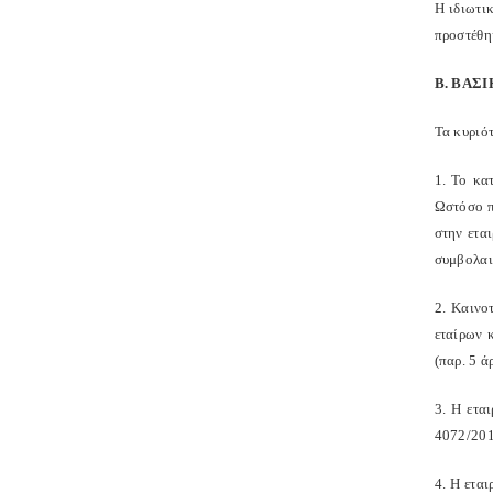
Η ιδιωτι
προστέθηκ
Β. ΒΑΣ
Τα κυριότ
1. Το κα
Ωστόσο π
στην ετα
συμβολαι
2. Καινο
εταίρων 
(παρ. 5 ά
3. Η ετα
4072/201
4. Η εται