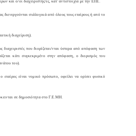
ίρων και ο/οι διαχειριστής/ες, κατ' αντιστοιχία με την ΕΠΕ.
ας διενεργούνται συλλογικά από όλους τους εταίρους ή από το
ατική διαχείριση).
υς διαχειριστές που διορίζεται/νται ύστερα από απόφαση των
ρίζεται κάτι συγκεκριμένο στην απόφαση, ο διορισμός του
ανάτου του).
ο εταίρος είναι νομικό πρόσωπο, οφείλει να ορίσει φυσικό
όκεινται σε δημοσιότητα στο Γ.Ε.ΜΗ.