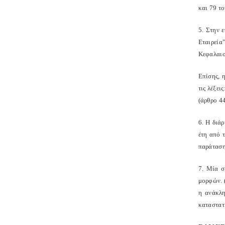
και 79 το
5. Στην 
Εταιρεία
Κεφαλαιο
Επίσης, 
τις λέξε
(άρθρο 4
6. Η διάρ
έτη από 
παράταση 
7. Μία σ
μορφών. (
η ανάκλη
καταστατι