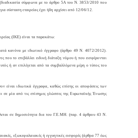
 (διαδικασία σύμφωνα με το άρθρο 5Α του Ν. 3853/2010 που
για σύσταση εταιρείας έχει ήδη αρχίσει από 12/06/12.
ιρείας (ΙΚΕ) είναι τα παρακάτω:
 κατά κανόνα με ιδιωτικό έγγραφο (άρθρο 49 Ν. 4072/2012).
ες που το επιβάλλει ειδική διάταξη νόμου ή που εισφέρονται
αυτός ή αν επιλέγεται από τα συμβαλλόμενα μέρη ο τύπος του
σον είναι ιδιωτικά έγγραφα, καθώς επίσης οι αποφάσεις των
αι σε μία από τις επίσημες γλώσσες της Ευρωπαϊκής Ένωσης
εται σε δημοσιότητα δια του Γ.Ε.ΜΗ. (παρ. 4 άρθρου 43 Ν.
λαιακές, εξωκεφαλαιακές ή εγγυητικές εισφορές (άρθρα 77 έως