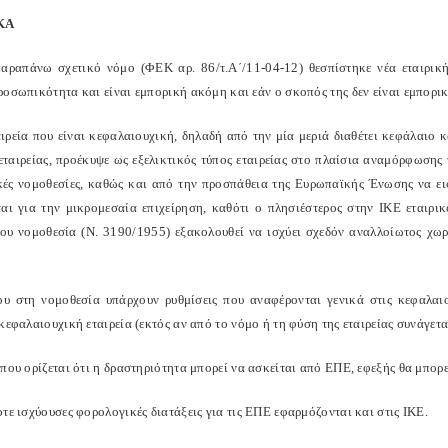
ΚΑ
αραπάνω σχετικό νόμο (ΦΕΚ αρ. 86/τ.Α΄/11-04-12) θεσπίστηκε νέα εταιρική
ροσωπικότητα και είναι εμπορική ακόμη και εάν ο σκοπός της δεν είναι εμπορικ
αιρεία που είναι κεφαλαιουχική, δηλαδή από την μία μεριά διαθέτει κεφάλαιο κ
 εταιρείας, προέκυψε ως εξελικτικός τύπος εταιρείας στο πλαίσια αναμόρφωσης 
ές νομοθεσίες, καθώς και από την προσπάθεια της Ευρωπαϊκής Ένωσης να εισά
ται για την μικρομεσαία επιχείρηση, καθότι ο πλησιέστερος στην ΙΚΕ εταιρι
του νομοθεσία (Ν. 3190/1955) εξακολουθεί να ισχύει σχεδόν αναλλοίωτος χωρ
ου στη νομοθεσία υπάρχουν ρυθμίσεις που αναφέρονται γενικά στις κεφαλαιουχ
κεφαλαιουχική εταιρεία (εκτός αν από το νόμο ή τη φύση της εταιρείας συνάγετα
που ορίζεται ότι η δραστηριότητα μπορεί να ασκείται από ΕΠΕ, εφεξής θα μπορε
τε ισχύουσες φορολογικές διατάξεις για τις ΕΠΕ εφαρμόζονται και στις ΙΚΕ.