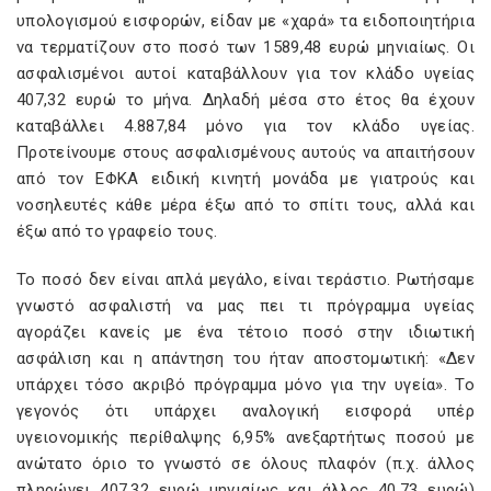
υπολογισμού εισφορών, είδαν με «χαρά» τα ειδοποιητήρια
να τερματίζουν στο ποσό των 1589,48 ευρώ μηνιαίως. Οι
ασφαλισμένοι αυτοί καταβάλλουν για τον κλάδο υγείας
407,32 ευρώ το μήνα. Δηλαδή μέσα στο έτος θα έχουν
καταβάλλει 4.887,84 μόνο για τον κλάδο υγείας.
Προτείνουμε στους ασφαλισμένους αυτούς να απαιτήσουν
από τον ΕΦΚΑ ειδική κινητή μονάδα με γιατρούς και
νοσηλευτές κάθε μέρα έξω από το σπίτι τους, αλλά και
έξω από το γραφείο τους.
Το ποσό δεν είναι απλά μεγάλο, είναι τεράστιο. Ρωτήσαμε
γνωστό ασφαλιστή να μας πει τι πρόγραμμα υγείας
αγοράζει κανείς με ένα τέτοιο ποσό στην ιδιωτική
ασφάλιση και η απάντηση του ήταν αποστομωτική: «Δεν
υπάρχει τόσο ακριβό πρόγραμμα μόνο για την υγεία». Το
γεγονός ότι υπάρχει αναλογική εισφορά υπέρ
υγειονομικής περίθαλψης 6,95% ανεξαρτήτως ποσού με
ανώτατο όριο το γνωστό σε όλους πλαφόν (π.χ. άλλος
πληρώνει 407,32 ευρώ μηνιαίως και άλλος 40,73 ευρώ)