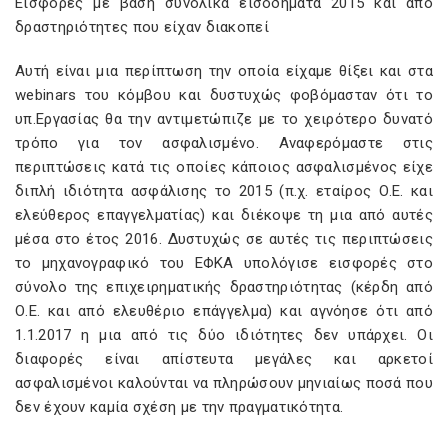
Εισφορές με βάση συνολικά εισοδήματα 2015 και από
δραστηριότητες που είχαν διακοπεί
Αυτή είναι μια περίπτωση την οποία είχαμε θίξει και στα
webinars του κόμβου και δυστυχώς φοβόμασταν ότι το
υπ.Εργασίας θα την αντιμετώπιζε με το χειρότερο δυνατό
τρόπο για τον ασφαλισμένο. Αναφερόμαστε στις
περιπτώσεις κατά τις οποίες κάποιος ασφαλισμένος είχε
διπλή ιδιότητα ασφάλισης το 2015 (π.χ. εταίρος Ο.Ε. και
ελεύθερος επαγγελματίας) και διέκοψε τη μια από αυτές
μέσα στο έτος 2016. Δυστυχώς σε αυτές τις περιπτώσεις
το μηχανογραφικό του ΕΦΚΑ υπολόγισε εισφορές στο
σύνολο της επιχειρηματικής δραστηριότητας (κέρδη από
Ο.Ε. και από ελευθέριο επάγγελμα) και αγνόησε ότι από
1.1.2017 η μια από τις δύο ιδιότητες δεν υπάρχει. Οι
διαφορές είναι απίστευτα μεγάλες και αρκετοί
ασφαλισμένοι καλούνται να πληρώσουν μηνιαίως ποσά που
δεν έχουν καμία σχέση με την πραγματικότητα.