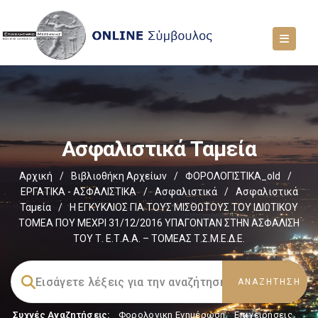
Ασφαλιστικά Ταμεία
Αρχική
/
Βιβλιοθήκη Αρχείων
/
ΦΟΡΟΛΟΓΙΣΤΙΚΑ_old
/
ΕΡΓΑΤΙΚΑ - ΑΣΦΑΛΙΣΤΙΚΑ
/
Ασφαλιστικά
/
Ασφαλιστικά
Ταμεία
/
Η ΕΓΚΥΚΛΙΟΣ ΓΙΑ ΤΟΥΣ ΜΙΣΘΩΤΟΥΣ ΤΟΥ ΙΔΙΩΤΙΚΟΥ
ΤΟΜΕΑ ΠΟΥ ΜΕΧΡΙ 31/12/2016 ΥΠΑΓΟΝΤΑΝ ΣΤΗΝ ΑΣΦΑΛΙΣΗ
ΤΟΥ Τ. Ε.Τ.Α.Α. – ΤΟΜΕΑΣ Τ.Σ.Μ.Ε.Δ.Ε.
Συχνές Αναζητήσεις:
Φορολογικη Ενημέρωση
,
Επιχειρήσεις