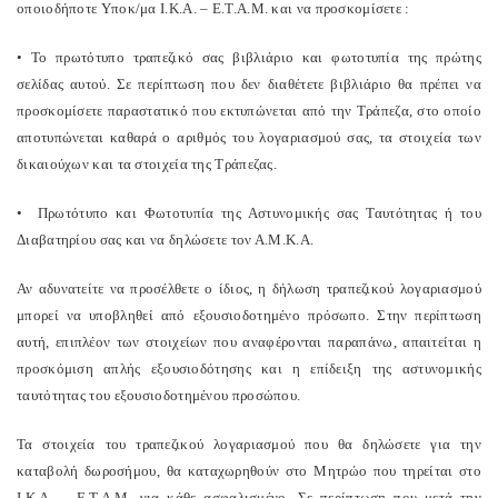
οποιοδήποτε Υποκ/μα Ι.Κ.Α. – Ε.Τ.Α.Μ. και να προσκομίσετε :
• Το πρωτότυπο τραπεζικό σας βιβλιάριο και φωτοτυπία της πρώτης
σελίδας αυτού. Σε περίπτωση που δεν διαθέτετε βιβλιάριο θα πρέπει να
προσκομίσετε παραστατικό που εκτυπώνεται από την Τράπεζα, στο οποίο
αποτυπώνεται καθαρά ο αριθμός του λογαριασμού σας, τα στοιχεία των
δικαιούχων και τα στοιχεία της Τράπεζας.
•
Πρωτότυπο και Φωτοτυπία της Αστυνομικής σας Ταυτότητας ή του
Διαβατηρίου σας και να δηλώσετε τον Α.Μ.Κ.Α.
Αν αδυνατείτε να προσέλθετε ο ίδιος, η δήλωση τραπεζικού λογαριασμού
μπορεί να υποβληθεί από εξουσιοδοτημένο πρόσωπο. Στην περίπτωση
αυτή, επιπλέον των στοιχείων που αναφέρονται παραπάνω, απαιτείται η
προσκόμιση απλής εξουσιοδότησης και η επίδειξη της αστυνομικής
ταυτότητας του εξουσιοδοτημένου προσώπου.
Τα στοιχεία του τραπεζικού λογαριασμού που θα δηλώσετε για την
καταβολή δωροσήμου, θα καταχωρηθούν στο Μητρώο που τηρείται στο
Ι.Κ.Α. – Ε.Τ.Α.Μ. για κάθε ασφαλισμένο. Σε περίπτωση που μετά την