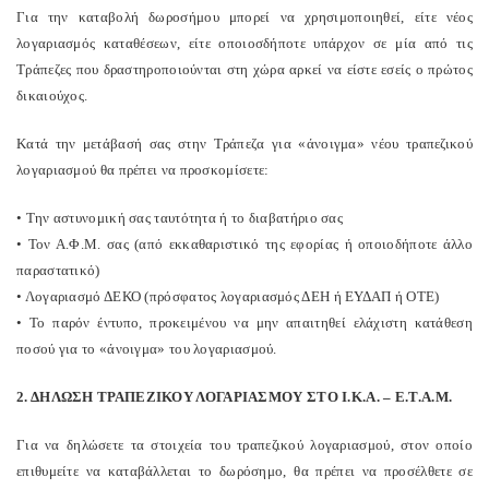
Για την καταβολή δωροσήμου μπορεί να χρησιμοποιηθεί, είτε νέος
λογαριασμός καταθέσεων, είτε οποιοσδήποτε υπάρχον σε μία από τις
Τράπεζες που δραστηροποιούνται στη χώρα αρκεί να είστε εσείς ο πρώτος
δικαιούχος.
Κατά την μετάβασή σας στην Τράπεζα για «άνοιγμα» νέου τραπεζικού
λογαριασμού θα πρέπει να προσκομίσετε:
• Την αστυνομική σας ταυτότητα ή το διαβατήριο σας
• Τον Α.Φ.Μ. σας (από εκκαθαριστικό της εφορίας ή οποιοδήποτε άλλο
παραστατικό)
• Λογαριασμό ΔΕΚΟ (πρόσφατος λογαριασμός ΔΕΗ ή ΕΥΔΑΠ ή ΟΤΕ)
• Το παρόν έντυπο, προκειμένου να μην απαιτηθεί ελάχιστη κατάθεση
ποσού για το «άνοιγμα» του λογαριασμού.
2. ΔΗΛΩΣΗ ΤΡΑΠΕΖΙΚΟΥ ΛΟΓΑΡΙΑΣΜΟΥ ΣΤΟ Ι.Κ.Α. – Ε.Τ.Α.Μ.
Για να δηλώσετε τα στοιχεία του τραπεζικού λογαριασμού, στον οποίο
επιθυμείτε να καταβάλλεται το δωρόσημο, θα πρέπει να προσέλθετε σε