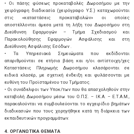
• Οι πάσης φύσεως προκαταβολές Δωροσήμου με την
χειρόγραφη διαδικασία (χειρόγραφο Υ.Σ.) καταχωρούνται
στις «καταστάσεις προκαταβολών» οι οποίες
αποστέλλονται άμεσα μετά τη λήξη του Δωροσήμου στη
Διεύθυνση Εφαρμογών – Τμήμα Σχεδιασμού και
Παρακολούθησης Εφαρμογών Ασφάλισης και στη
Διεύθυνση Ασφάλισης Εσόδων .
• Τα Υπηρεσιακά Σημειώματα που εκδίδονται
απαριθμούνται σε ετήσια βάση και η/οι αντίστοιχη/χες
Καταστάσεις Πληρωμής Δωροσήμου κλασάρονται σε
ειδικά κλασέρ, με σχετική ένδειξη και φυλάσσονται με
ευθύνη του Προϊσταμένου του Τμήματος.
• Οι συνάδελφοι των Υποκ/των που θα απασχοληθούν στην
καταβολή Δωροσήμου μέσω του Ο.Π.Σ. – Ι.Κ.Α. – Ε.Τ.Α.Μ.,
παρακαλούνται να συμβουλεύονται το εγχειρίδιο βημάτων
διαδικασιών που τους χορηγήθηκε κατά τη διάρκεια των
εκπαιδευτικών προγραμμάτων.
4. ΟΡΓΑΝΩΤΙΚΑ ΘΕΜΑΤΑ