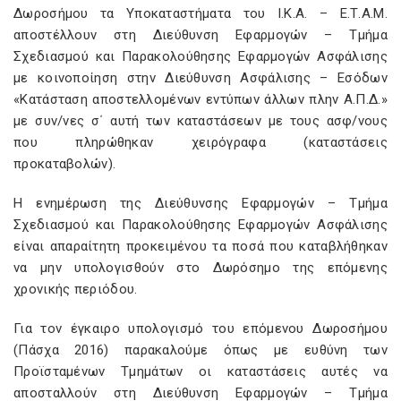
Δωροσήμου τα Υποκαταστήματα του Ι.Κ.Α. – Ε.Τ.Α.Μ.
αποστέλλουν στη Διεύθυνση Εφαρμογών – Τμήμα
Σχεδιασμού και Παρακολούθησης Εφαρμογών Ασφάλισης
με κοινοποίηση στην Διεύθυνση Ασφάλισης – Εσόδων
«Κατάσταση αποστελλομένων εντύπων άλλων πλην Α.Π.Δ.»
με συν/νες σ΄ αυτή των καταστάσεων με τους ασφ/νους
που πληρώθηκαν χειρόγραφα (καταστάσεις
προκαταβολών).
Η ενημέρωση της Διεύθυνσης Εφαρμογών – Τμήμα
Σχεδιασμού και Παρακολούθησης Εφαρμογών Ασφάλισης
είναι απαραίτητη προκειμένου τα ποσά που καταβλήθηκαν
να μην υπολογισθούν στο Δωρόσημο της επόμενης
χρονικής περιόδου.
Για τον έγκαιρο υπολογισμό του επόμενου Δωροσήμου
(Πάσχα 2016) παρακαλούμε όπως με ευθύνη των
Προϊσταμένων Τμημάτων οι καταστάσεις αυτές να
αποσταλλούν στη Διεύθυνση Εφαρμογών – Τμήμα