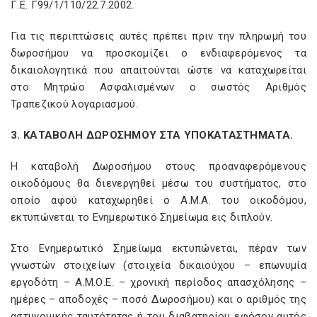
Γ.Ε. Γ99/1/110/22.7.2002.
Για τις περιπτώσεις αυτές πρέπει πριν την πληρωμή του
δωροσήμου να προσκομίζει ο ενδιαφερόμενος τα
δικαιολογητικά που απαιτούνται ώστε να καταχωρείται
στο Μητρώο Ασφαλισμένων ο σωστός Αριθμός
Τραπεζικού λογαριασμού.
3. ΚΑΤΑΒΟΛΗ ΔΩΡΟΣΗΜΟΥ ΣΤΑ ΥΠΟΚΑΤΑΣΤΗΜΑΤΑ.
Η καταβολή Δωροσήμου στους προαναφερόμενους
οικοδόμους θα διενεργηθεί μέσω του συστήματος, στο
οποίο αφού καταχωρηθεί ο Α.Μ.Α. του οικοδόμου,
εκτυπώνεται το Ενημερωτικό Σημείωμα εις διπλούν.
Στο Ενημερωτικό Σημείωμα εκτυπώνεται, πέραν των
γνωστών στοιχείων (στοιχεία δικαιούχου – επωνυμία
εργοδότη – Α.Μ.Ο.Ε. – χρονική περίοδος απασχόλησης –
ημέρες – αποδοχές – ποσό Δωροσήμου) και ο αριθμός της
αστυνομικής ταυτότητας ή του διαβατηρίου εφόσον αυτός