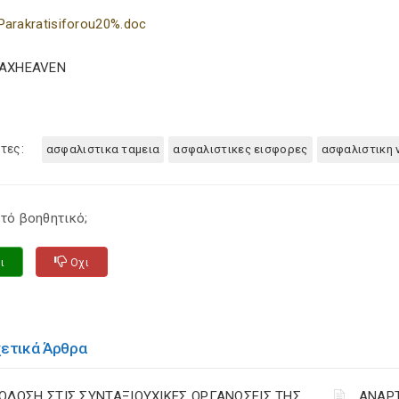
Parakratisiforou20%.doc
TAXHEAVEN
τες:
ασφαλιστικα ταμεια
ασφαλιστικες εισφορες
ασφαλιστικη 
τό βοηθητικό;
ι
Οχι
χετικά Άρθρα
ΟΔΟΣΗ ΣΤΙΣ ΣΥΝΤΑΞΙΟΥΧΙΚΕΣ ΟΡΓΑΝΩΣΕΙΣ ΤΗΣ
ΑΝΑΡ