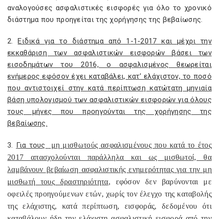
αναλογούσες ασφαλιστικές εισφορές για όλο το χρονικό
διάστημα που προηγείται της χορήγησης της βεβαίωσης.
2.
Ειδικά για το διάστημα από 1-1-2017 και μέχρι την
εκκαθάριση των ασφαλιστικών εισφορών βάσει των
εισοδημάτων του 2016, ο ασφαλισμένος θεωρείται
ενήμερος εφόσον έχει καταβάλει, κατ’ ελάχιστον, το ποσό
που αντιστοιχεί στην κατά περίπτωση κατώτατη μηνιαία
βάση υπολογισμού των ασφαλιστικών εισφορών για όλους
τους μήνες που προηγούνται της χορήγησης της
βεβαίωσης.
3.
Για τους
μη μισθωτούς ασφαλισμένους που κατά το έτος
2017 απασχολούνται παράλληλα και ως μισθωτοί, θα
λαμβάνουν βεβαίωση ασφαλιστικής ενημερότητας για την μη
μισθωτή τους δραστηριότητα
, εφόσον δεν βαρύνονται με
οφειλές προηγούμενων ετών, χωρίς τον έλεγχο της καταβολής
της ελάχιστης, κατά περίπτωση, εισφοράς, δεδομένου ότι
καταβάλουν ήδη την ελάχιστη ασφαλιστική εισφορά από την